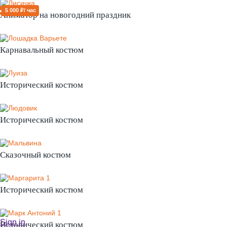
5 000 ₽/ час
Аниматор на новогодний праздник
Карнавальный костюм
Исторический костюм
Исторический костюм
Сказочный костюм
Исторический костюм
Sign in
Исторический костюм