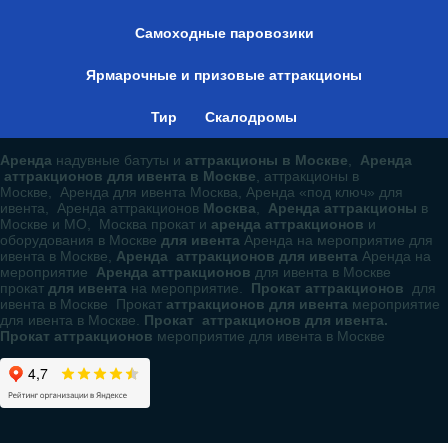
Самоходные паровозики
Ярмарочные и призовые аттракционы
Тир
Скалодромы
Аренда
надувные батуты и
аттракционы в Москве
,
Аренда
аттракционов для ивента в Москве
, аттракционы в
Москве, Аренда для ивента Москва, Аренда «под ключ» для
ивента, Аренда аттракционов
Москва
,
Аренда аттракционы
в
Москве и МО, Москва прокат и
аренда аттракционов
и
оборудования в Москве
для ивента
Аренда на мероприятие для
ивента в Москве,
Аренда аттракционов для ивента
Аренда на
мероприятие
Аренда аттракционов
для ивента в Москве
прокат
для ивента
на мероприятие.
Прокат аттракционов
для
ивента в Москве Прокат
аттракционов для ивента
мероприятие
для ивента в Москве.
Прокат аттракционов для ивента.
Прокат аттракционов
мероприятие для ивента в Москве