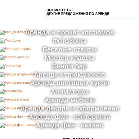
ПОСМОТРЕТЬ
ДРУГИЕ ПРЕДЛОЖЕНИЯ ПО АРЕНДЕ
Аренда и прокат костюмов
ФотоЗоны
Веселые старты
Мастер классы
Бьюти бар
Аренда аттракционов
Аренда ростовых кукол
Аниматоры
Аренда мебели
Аренда декора и оформления
Аренда фан - кейтеринга
Аренда фан - казино