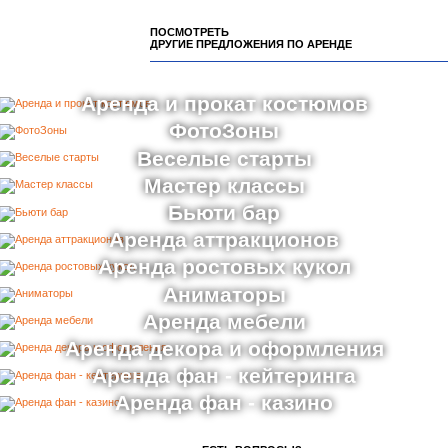
ПОСМОТРЕТЬ
ДРУГИЕ ПРЕДЛОЖЕНИЯ ПО АРЕНДЕ
Аренда и прокат костюмов
ФотоЗоны
Веселые старты
Мастер классы
Бьюти бар
Аренда аттракционов
Аренда ростовых кукол
Аниматоры
Аренда мебели
Аренда декора и оформления
Аренда фан - кейтеринга
Аренда фан - казино