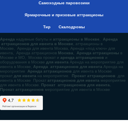
Самоходные паровозики
Ярмарочные и призовые аттракционы
Тир
Скалодромы
Аренда
надувные батуты и
аттракционы в Москве
,
Аренда
аттракционов для ивента в Москве
, аттракционы в
Москве, Аренда для ивента Москва, Аренда «под ключ» для
ивента, Аренда аттракционов
Москва
,
Аренда аттракционы
в
Москве и МО, Москва прокат и
аренда аттракционов
и
оборудования в Москве
для ивента
Аренда на мероприятие для
ивента в Москве,
Аренда аттракционов для ивента
Аренда на
мероприятие
Аренда аттракционов
для ивента в Москве
прокат
для ивента
на мероприятие.
Прокат аттракционов
для
ивента в Москве Прокат
аттракционов для ивента
мероприятие
для ивента в Москве.
Прокат аттракционов для ивента.
Прокат аттракционов
мероприятие для ивента в Москве