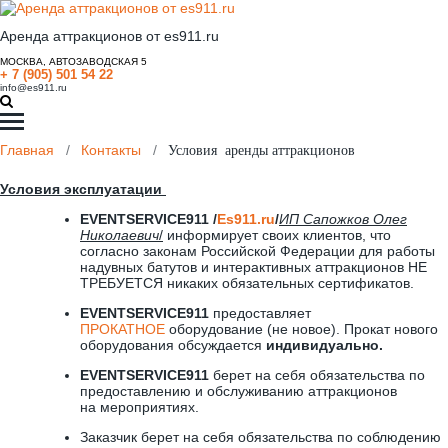
Аренда аттракционов от es911.ru
МОСКВА, АВТОЗАВОДСКАЯ 5
+ 7 (905) 501 54 22
info@es911.ru
Главная
/
Контакты
/
Условия аренды аттракционов
Условия эксплуатации
EVENTSERVICE911 /
Es911.ru
/
ИП
Сапожков Олег
Николаевич
/
информирует своих клиентов, что
согласно законам Российской Федерации для работы
надувных батутов и интерактивных аттракционов НЕ
ТРЕБУЕТСЯ никаких обязательных сертификатов.
EVENTSERVICE911
предоставляет
ПРОКАТНОЕ
оборудование (не новое). Прокат нового
оборудования обсуждается
индивидуально.
EVENTSERVICE911
берет на себя обязательства по
предоставлению и обслуживанию аттракционов
на мероприятиях.
Заказчик берет на себя обязательства по соблюдению