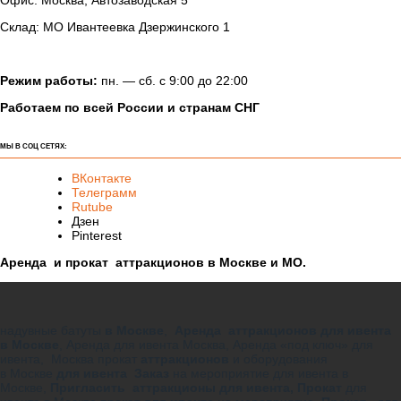
Склад: МО Ивантеевка Дзержинского 1
Режим работы:
пн. — сб. с 9:00 до 22:00
Работаем по всей России и странам СНГ
МЫ В СОЦ СЕТЯХ:
ВКонтакте
Телеграмм
Rutube
Дзен
Pinterest
Аренда и прокат аттракционов в Москве и МО.
надувные батуты
в Москве
,
Аренда аттракционов для ивента
в Москве
, Аренда для ивента Москва, Аренда «под ключ» для
ивента, Москва прокат
аттракционов
и оборудования
в Москве
для ивента Заказ
на мероприятие для ивента в
Москве,
Пригласить аттракционы для ивента,
Прокат
для