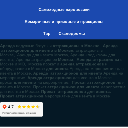
Самоходные паровозики
Ярмарочные и призовые аттракционы
Тир
Скалодромы
Аренда
надувные батуты и
аттракционы в Москве
,
Аренда
аттракционов для ивента в Москве
, аттракционы в
Москве, Аренда для ивента Москва, Аренда «под ключ» для
ивента, Аренда аттракционов
Москва
,
Аренда аттракционы
в
Москве и МО, Москва прокат и
аренда аттракционов
и
оборудования в Москве
для ивента
Аренда на мероприятие для
ивента в Москве,
Аренда аттракционов для ивента
Аренда на
мероприятие
Аренда аттракционов
для ивента в Москве
прокат
для ивента
на мероприятие.
Прокат аттракционов
для
ивента в Москве Прокат
аттракционов для ивента
мероприятие
для ивента в Москве.
Прокат аттракционов для ивента.
Прокат аттракционов
мероприятие для ивента в Москве