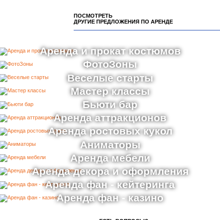
ПОСМОТРЕТЬ
ДРУГИЕ ПРЕДЛОЖЕНИЯ ПО АРЕНДЕ
Аренда и прокат костюмов
ФотоЗоны
Веселые старты
Мастер классы
Бьюти бар
Аренда аттракционов
Аренда ростовых кукол
Аниматоры
Аренда мебели
Аренда декора и оформления
Аренда фан - кейтеринга
Аренда фан - казино