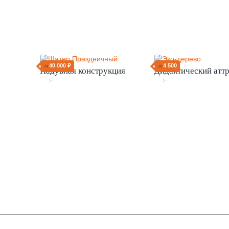
40 000 ₽
4 500
от
от
Надувная конструкция
Дидактический атт
-- - - >
-- - - >