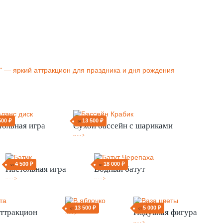
500 ₽
13 500 ₽
от
тольная игра
Сухой бассейн с шариками
-- - - >
4 500 ₽
18 000 ₽
от
от
Настольная игра
Водный батут
-- - - >
-- - - >
13 500 ₽
5 000 ₽
от
от
ттракцион
Надувная фигура
-- - - >
-- - - >