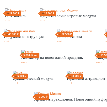
22 500 ₽
13 500 ₽
от
от
Веломобиль
Дидактические игровые модули
-- - - >
-- - - >
40 000 ₽
22 500 ₽
от
от
Надувная конструкция
Качели Ложка
-- - - >
-- - - >
--
5 000 ₽/ час
13 5
от
Аниматор на новогодний праздник
Надув
-- - - >
-- - - >
6 300 ₽
11 700 ₽
от
от
Дидактический модуль
Призовой аттракцион
-- - - >
-- - - >
9 000 ₽
от
Аренда аттракционов. Новогодний пуф к
-- - - >