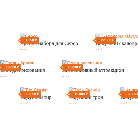
1 350 ₽
22 500 ₽
от
от
Аренда набора для Серсо
Надувной скалод
-- - - >
-- - - >
18 000 ₽
10 800 ₽
от
от
Стол для рисования
Интерактивный аттракцион
-- - - >
-- - - >
10 800 ₽
10 000 ₽
15 000 
от
от
от
Надувной тир
Надувной трон
Надувн
-- - - >
-- - - >
-- - - >