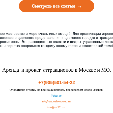
Смотреть все статьи →
зное мастерство и море счастливых эмоций! Для организации игров
стоящего циркового представления и циркового городка аттракцио
игровые зоны. Это разноцветные палатки и шатры, украшенные лент
к наверняка понравится каждому юному гостю и станет яркой темой
Аренда и прокат аттракционов в Москве и МО.
+7(905)501-54-22
Оперативно ответим на все Ваши вопросы посредством мессенджеров:
Telegram
info@sapozhkovoleg.ru
info@es911.ru