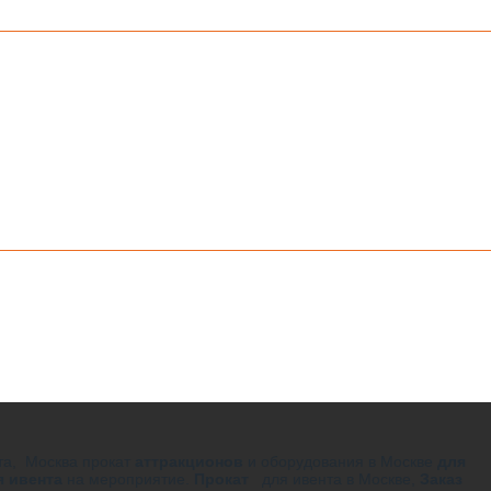
нта, Москва прокат
аттракционов
и оборудования в Москве
для
я ивента
на мероприятие.
Прокат
для ивента в Москве,
Заказ