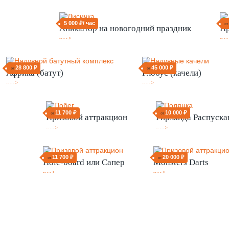
5 000 ₽/ час
о
Аниматор на новогодний праздник
Пр
-- - - >
-- - -
28 800 ₽
45 000 ₽
от
от
Африка (батут)
Глобус (качели)
-- - - >
-- - - >
11 700 ₽
10 000 ₽
от
от
Призовой аттракцион
Гирлянда Распуска
-- - - >
-- - - >
11 700 ₽
20 000 ₽
от
от
Hole-board или Сапер
Monsters Darts
-- - - >
-- - - >