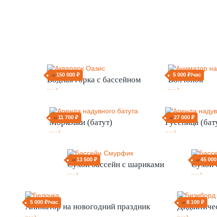
150 000 ₽
5 000 ₽/час
от
Водная горка с бассейном
Волчонок
-- - - >
-- - - >
11 700 ₽
27 000 ₽
от
от
Морковки (батут)
Гусеница (бат
-- - - >
-- - - >
13 500 ₽
45 000
от
от
Сухой бассейн с шариками
Сухой 
-- - - >
-- - - >
5 000 ₽/час
8 100 ₽
от
Аниматор на новогодний праздник
Дидактиче
-- - - >
-- - - >