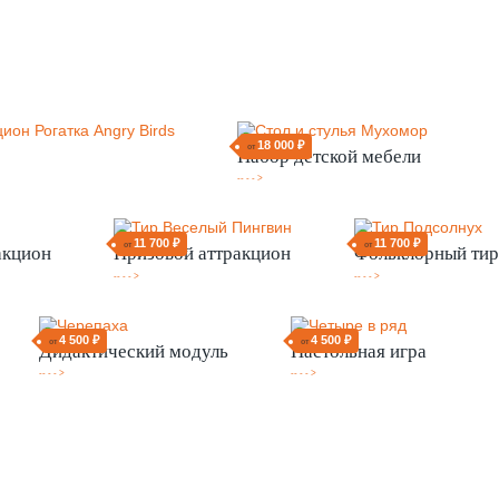
18 000 ₽
от
Набор детской мебели
-- - - >
11 700 ₽
11 700 ₽
от
от
акцион
Призовой аттракцион
Фольклорный тир
-- - - >
-- - - >
4 500 ₽
4 500 ₽
от
от
Дидактический модуль
Настольная игра
-- - - >
-- - - >