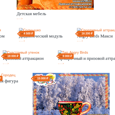
Детская мебель
-- - - >
4 500 ₽
16 200 ₽
от
от
ром
Дидактический модуль
Angry Birds Макси
-- - - >
-- - - >
18 000 ₽
9 000 ₽
от
от
Призовой аттракцион
Ярмарочный и призовой аттр
-- - - >
-- - - >
₽
15 000 ₽
от
ая фигура