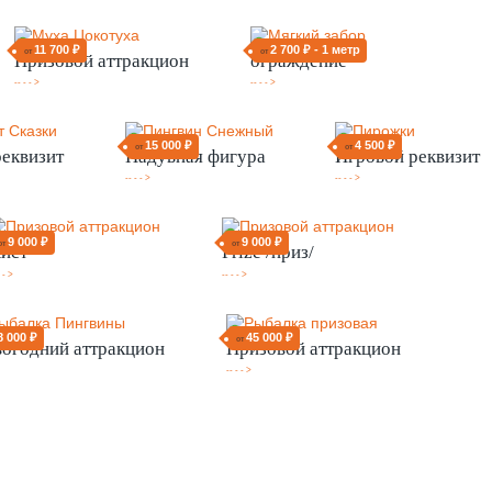
11 700 ₽
2 700 ₽ - 1 метр
от
от
Призовой аттракцион
ограждение
-- - - >
-- - - >
15 000 ₽
4 500 ₽
от
от
еквизит
Надувная фигура
Игровой реквизит
-- - - >
-- - - >
9 000 ₽
9 000 ₽
от
от
ист
Prize /приз/
 - >
-- - - >
8 000 ₽
45 000 ₽
от
огодний аттракцион
Призовой аттракцион
-- - - >