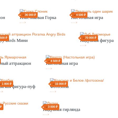
36 000 ₽
4 500 ₽
от
от
ион
Пластиковая Горка
Настольная игра
-- - - >
-- - - >
 500 ₽
70 000 ₽
от
ry Birds Мини
Надувная фигура
-- - - >
4 500 ₽
от
ный аттракцион
Настольная игра
-- - - >
1 800 ₽
15 000 ₽
от
от
ягкая фигура-пуф
Фотозона
 - >
-- - - >
 ₽
3 000 ₽
от
Надувная гирлянда
-- - - >