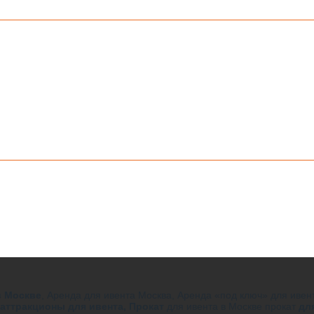
в Москве
, Аренда для ивента Москва, Аренда «под ключ» для иве
аттракционы для ивента,
Прокат
для ивента в Москве прокат
дл