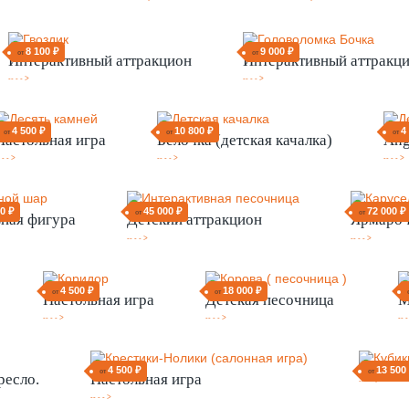
8 100 ₽
9 000 ₽
от
от
Интерактивный аттракцион
Интерактивный аттракц
-- - - >
-- - - >
4 500 ₽
10 800 ₽
4
от
от
от
Настольная игра
Белочка (детская качалка)
Ang
 - - >
-- - - >
-- - - >
00 ₽
45 000 ₽
72 000 ₽
от
от
ная фигура
Детский аттракцион
Ярмароч
-- - - >
-- - - >
4 500 ₽
18 000 ₽
от
от
Настольная игра
Детская песочница
М
-- - - >
-- - - >
-- -
4 500 ₽
13 500
от
от
ресло.
Настольная игра
-- - - >
-- - - >