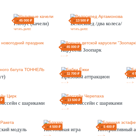
45 000 ₽
13 500 ₽
от
от
Глобус (качели)
Велосипед /два колеса/
ЧИТАТЬ ДАЛЕЕ
ЧИТАТЬ ДАЛЕЕ
45 000 ₽
от
Карусель Зоопарк
-- - - >
11 700 ₽
4 
от
от
ут)
Призовой аттракцион
Нас
-- - - >
-- - - >
 ₽
13 500 ₽
от
бассейн с шариками
Сухой бассейн с шариками
-- - - >
4 500 ₽
5 400 ₽
от
от
ский модуль
Настольная игра
Интерактивный а
-- - - >
-- - - >