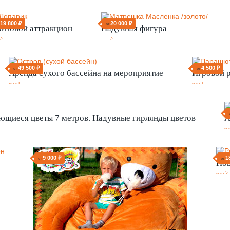
19 800 ₽
20 000 ₽
т
от
изовой аттракцион
Надувная фигура
 >
-- - - >
49 500 ₽
4 500 ₽
от
от
Аренда сухого бассейна на мероприятие
Игровой р
-- - - >
-- - - >
ющиеся цветы 7 метров. Надувные гирлянды цветов
А
-- -
9 000 ₽
1
от
от
Нов
-- - - >