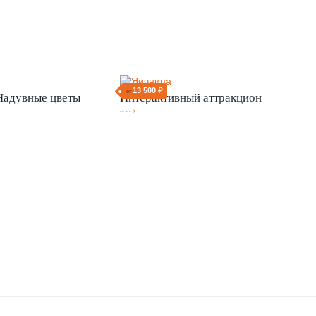
13 500 ₽
от
Надувные цветы
Интерактивный аттракцион
-- - - >