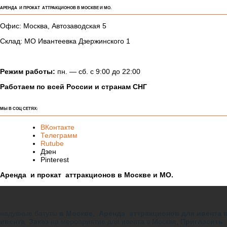
АРЕНДА И ПРОКАТ АТТРАКЦИОНОВ В МОСКВЕ И МО.
Офис: Москва, Автозаводская 5
Склад: МО Ивантеевка Дзержинского 1
Режим работы:
пн. — сб. с 9:00 до 22:00
Работаем по всей России и странам СНГ
МЫ В СОЦ СЕТЯХ:
ВКонтакте
Телеграмм
Rutube
Дзен
Pinterest
Аренда и прокат аттракционов в Москве и МО.
надувные батуты
в Москве
,
Аренда аттракционов для ивента 
ивента Заказ
на мероприятие для ивента в Москве,
Пригласить 