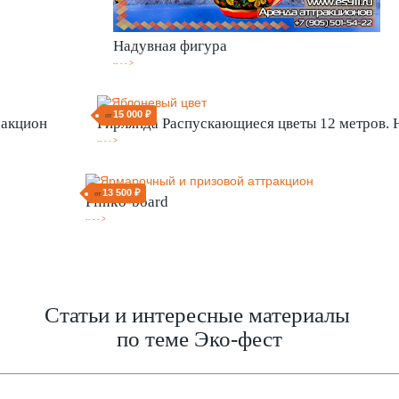
Надувная фигура
-- - - >
15 000 ₽
от
ракцион
Гирлянда Распускающиеся цветы 12 метров. 
-- - - >
13 500 ₽
от
Plinko-board
-- - - >
Статьи и интересные материалы
по теме Эко-фест