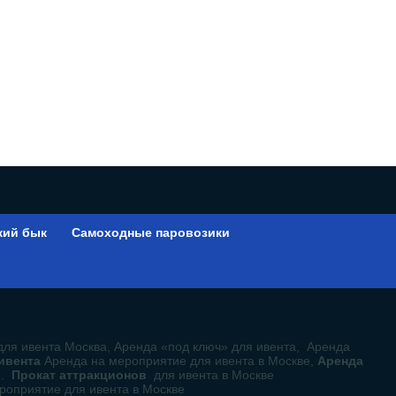
кий бык
Самоходные паровозики
ы
для ивента Москва, Аренда «под ключ» для ивента, Аренда
 ивента
Аренда на мероприятие для ивента в Москве,
Аренда
е.
Прокат аттракционов
для ивента в Москве
роприятие для ивента в Москве