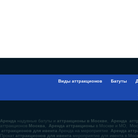
Виды аттракционов
Батуты
Д
Аренда
надувные батуты и
аттракционы в Москве
,
Аренда аттр
аттракционов
Москва
,
Аренда аттракционы
в Москве и МО, Мос
аттракционов для ивента
Аренда на мероприятие
Аренда атт
Прокат
аттракционов для ивента
мероприятие для ивента в Мос