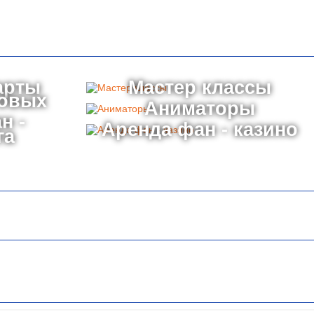
арты
Мастер классы
товых
Аниматоры
н -
Аренда фан - казино
га