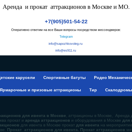
Аренда и прокат аттракционов в Москве и МО.
+7(905)501-54-22
Оперативно ответим на все Ваши вопросы посредством мессенджеров:
Telegram
info@sapozhkovoleg.ru
info@es911.ru
етские карусели
Спортивные батуты
Родео Механичес
Ярмарочные и призовые аттракционы
Тир
Скалодром
акционов для ивента в Москве
, аттракционы в Москве, Аренда 
ква прокат и
аренда аттракционов
и оборудования в Москве
для
ракционов
для ивента в Москве прокат
для ивента
на мероприяти
кве.
Прокат аттракционов для ивента. Прокат аттракционов
ме