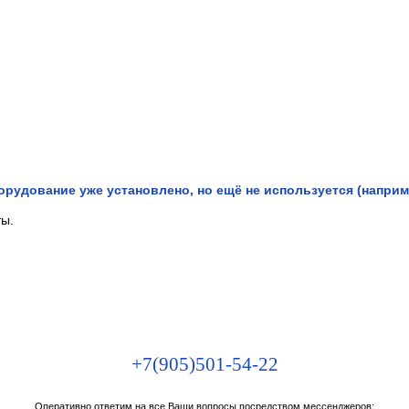
рудование уже установлено, но ещё не используется (наприме
ты.
+7(905)501-54-22
Оперативно ответим на все Ваши вопросы посредством мессенджеров: