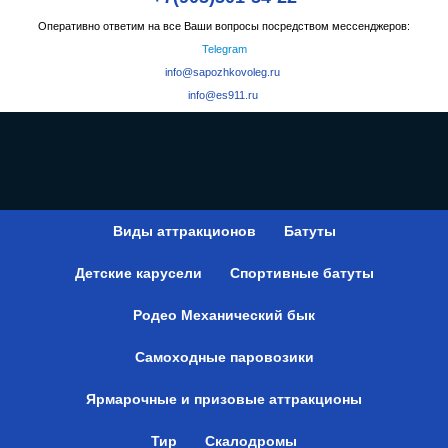
Оперативно ответим на все Ваши вопросы посредством мессенджеров:
Telegram
info@sapozhkovoleg.ru
info@es911.ru
Виды аттракционов
Батуты
Детские карусели
Спортивные батуты
Родео Механический бык
Самоходные паровозики
Ярмарочные и призовые аттракционы
Тир
Скалодромы