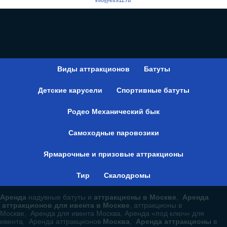
info@es911.ru
Виды аттракционов
Батуты
Детские карусели
Спортивные батуты
Родео Механический бык
Самоходные паровозики
Ярмарочные и призовые аттракционы
Тир
Скалодромы
Аренда
надувные батуты и
аттракционы в Москве
,
Аренда
аттракционов для ивента в Москве
, аттракционы в
Москве, Аренда для ивента Москва, Аренда «под ключ» для
ивента, Аренда аттракционов
Москва
,
Аренда аттракционы
в