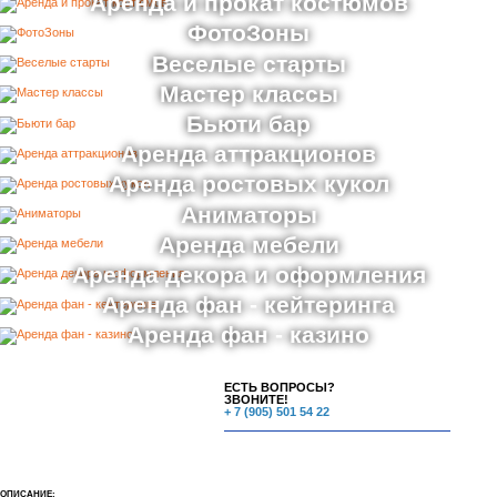
Аренда и прокат костюмов
ФотоЗоны
Веселые старты
Мастер классы
Бьюти бар
Аренда аттракционов
Аренда ростовых кукол
Аниматоры
Аренда мебели
Аренда декора и оформления
Аренда фан - кейтеринга
Аренда фан - казино
ЕСТЬ ВОПРОСЫ?
ЗВОНИТЕ!
+ 7 (905) 501 54 22
ОПИСАНИЕ: