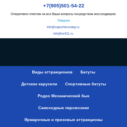
+7(905)501-54-22
Оперативно ответим на все Ваши вопросы посредством мессенджеров:
Telegram
info@sapozhkovoleg.ru
info@es911.ru
Виды аттракционов
Батуты
Детские карусели
Спортивные батуты
Родео Механический бык
Самоходные паровозики
Ярмарочные и призовые аттракционы