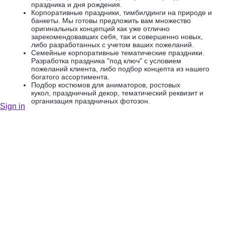
праздника и дня рождения.
Корпоративные праздники, тимбилдинги на природе и
банкеты. Мы готовы предложить вам множество
оригинальных концепций как уже отлично
зарекомендовавших себя, так и совершенно новых,
либо разработанных с учетом ваших пожеланий.
Семейные корпоративные тематические праздники.
Разработка праздника "под ключ" с условием
пожеланий клиента, либо подбор концепта из нашего
богатого ассортимента.
Подбор костюмов для аниматоров, ростовых
кукол, праздничный декор, тематический реквизит и
организация праздничных фотозон.
Sign in
КОНТАКТЫ:
Аренда и прокат аттракционов в Москве и МО.
+7(905)501-54-22
Оперативно ответим на все Ваши вопросы посредством мессенджеров:
Telegram
info@sapozhkovoleg.ru
info@es911.ru