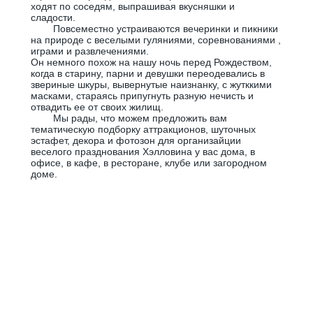
ходят по соседям, выпрашивая вкусняшки и
сладости.
Повсеместно устраиваются вечеринки и пикники
на природе с веселыми гуляниями, соревнованиями ,
играми и развлечениями.
Он немного похож на нашу ночь перед Рождеством,
когда в старину, парни и девушки переодевались в
звериные шкуры, вывернутые наизнанку, с жутккими
масками, стараясь припугнуть разную нечисть и
отвадить ее от своих жилищ.
Мы рады, что можем предложить вам
тематическую подборку аттракционов, шуточных
эстафет, декора и фотозон для организайции
веселого празднования Хэлловина у вас дома, в
офисе, в кафе, в ресторане, клубе или загородном
доме.