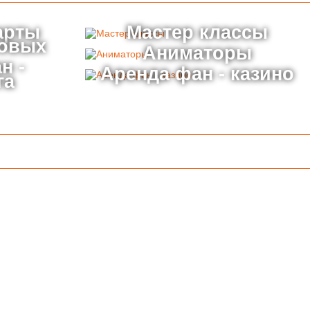
арты
Мастер классы
товых
Аниматоры
н -
Аренда фан - казино
га