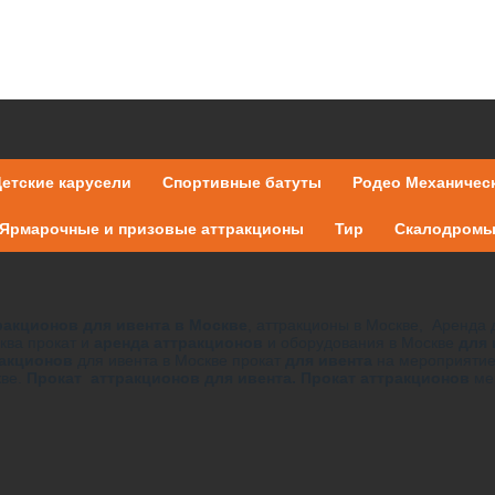
етские карусели
Спортивные батуты
Родео Механичес
Ярмарочные и призовые аттракционы
Тир
Скалодром
акционов для ивента в Москве
, аттракционы в Москве, Аренда 
ква прокат и
аренда аттракционов
и оборудования в Москве
для
ракционов
для ивента в Москве прокат
для ивента
на мероприяти
кве.
Прокат аттракционов для ивента. Прокат аттракционов
ме