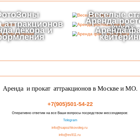
ФотоЗоны
Веселые ст
Аренда рос
 аттракционов
кукол
нда декора и
Аренда фа
формления
кейтерин
Аренда и прокат аттракционов в Москве и МО.
+7(905)501-54-22
Оперативно ответим на все Ваши вопросы посредством мессенджеров:
Telegram
info@sapozhkovoleg.ru
info@es911.ru