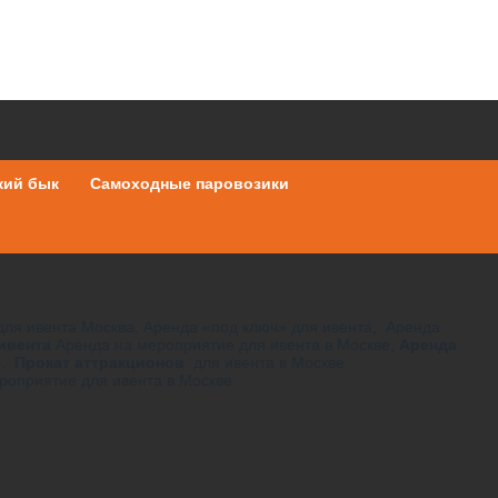
кий бык
Самоходные паровозики
ы
для ивента Москва, Аренда «под ключ» для ивента, Аренда
 ивента
Аренда на мероприятие для ивента в Москве,
Аренда
е.
Прокат аттракционов
для ивента в Москве
роприятие для ивента в Москве