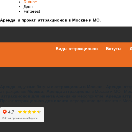
Rutube
Дзен
Pinterest
Аренда и прокат аттракционов в Москве и МО.
Виды аттракционов
Батуты
Д
Аренда
надувные батуты и
аттракционы в Москве
,
Аренда аттр
аттракционов
Москва
,
Аренда аттракционы
в Москве и МО, Мос
аттракционов для ивента
Аренда на мероприятие
Аренда атт
Прокат
аттракционов для ивента
мероприятие для ивента в Мос