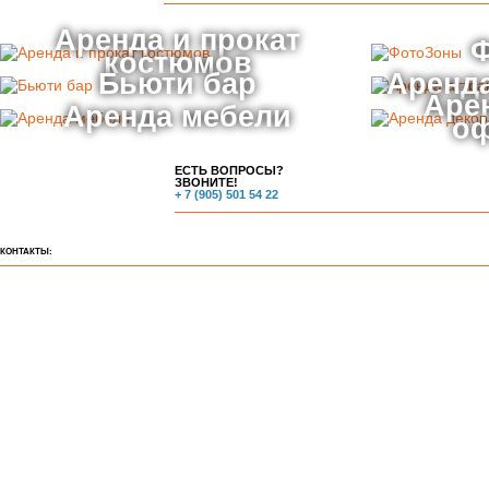
Аренда и прокат
костюмов
Бьюти бар
Аренда
Аре
Аренда мебели
о
ЕСТЬ ВОПРОСЫ?
ЗВОНИТЕ!
+ 7 (905) 501 54 22
КОНТАКТЫ: