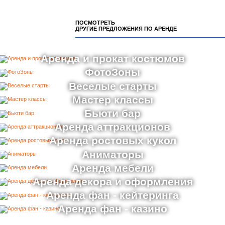
ПОСМОТРЕТЬ
ДРУГИЕ ПРЕДЛОЖЕНИЯ ПО АРЕНДЕ
Аренда и прокат костюмов
ФотоЗоны
Веселые старты
Мастер классы
Бьюти бар
Аренда аттракционов
Аренда ростовых кукол
Аниматоры
Аренда мебели
Аренда декора и оформления
Аренда фан - кейтеринга
Аренда фан - казино