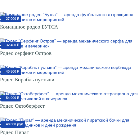
27 000 ₽
от
Командное родео БУТСА
32 400 ₽
от
Родео серфинг Остров
40 500 ₽
от
Родео Корабль пустыни
54 000 ₽
от
Родео Октоберфест
48 000 руб
от
Родео Пират