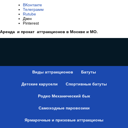
ВКонтакте
Телеграмм
Rutube
Дзен
Pinterest
Аренда и прокат аттракционов в Москве и МО.
Виды аттракционов
Батуты
Детские карусели
Спортивные батуты
Родео Механический бык
Самоходные паровозики
Ярмарочные и призовые аттракционы