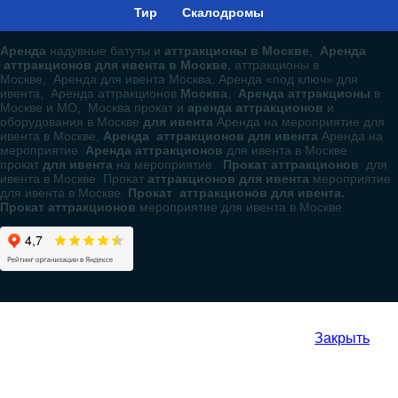
Тир
Скалодромы
Аренда
надувные батуты и
аттракционы в Москве
,
Аренда
аттракционов для ивента в Москве
, аттракционы в
Москве, Аренда для ивента Москва, Аренда «под ключ» для
ивента, Аренда аттракционов
Москва
,
Аренда аттракционы
в
Москве и МО, Москва прокат и
аренда аттракционов
и
оборудования в Москве
для ивента
Аренда на мероприятие для
ивента в Москве,
Аренда аттракционов для ивента
Аренда на
мероприятие
Аренда аттракционов
для ивента в Москве
прокат
для ивента
на мероприятие.
Прокат аттракционов
для
ивента в Москве Прокат
аттракционов для ивента
мероприятие
для ивента в Москве.
Прокат аттракционов для ивента.
Прокат аттракционов
мероприятие для ивента в Москве
Закрыть