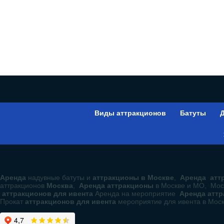
Виды аттракционов
Батуты
Д
Аренда
надувные батуты и
аттракционы в Москве
,
Аренда аттр
аттракционов
Москва
,
Аренда аттракционы
в Москве и МО, Мос
аттракционов для ивента
Аренда на мероприятие
Аренда атт
Прокат
аттракционов для ивента
мероприятие для ивента в Мос