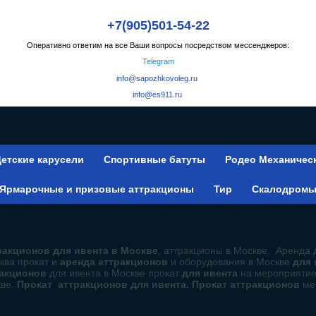
+7(905)501-54-22
Оперативно ответим на все Ваши вопросы посредством мессенджеров:
Telegram
info@sapozhkovoleg.ru
info@es911.ru
етские карусели
Спортивные батуты
Родео Механичес
Ярмарочные и призовые аттракционы
Тир
Скалодром
акционов для ивента в Москве
, аттракционы в Москве, Аренда 
ква прокат и
аренда аттракционов
и оборудования в Москве
для
ракционов
для ивента в Москве прокат
для ивента
на мероприяти
кве.
Прокат аттракционов для ивента. Прокат аттракционов
ме