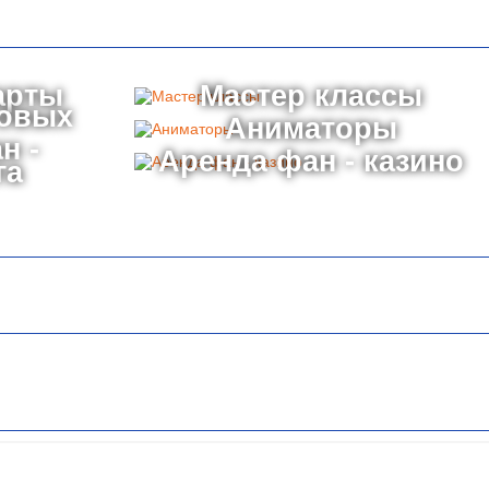
арты
Мастер классы
товых
Аниматоры
н -
Аренда фан - казино
га