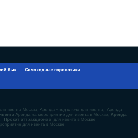
кий бык
Самоходные паровозики
ы
для ивента Москва, Аренда «под ключ» для ивента, Аренда
 ивента
Аренда на мероприятие для ивента в Москве,
Аренда
е.
Прокат аттракционов
для ивента в Москве
роприятие для ивента в Москве