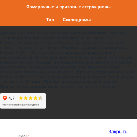
Ярмарочные и призовые аттракционы
Тир
Скалодромы
Аренда
надувные батуты и
аттракционы в Москве
,
Аренда
аттракционов для ивента в Москве
, аттракционы в
Москве, Аренда для ивента Москва, Аренда «под ключ» для
ивента, Аренда аттракционов
Москва
,
Аренда аттракционы
в
Москве и МО, Москва прокат и
аренда аттракционов
и
оборудования в Москве
для ивента
Аренда на мероприятие для
ивента в Москве,
Аренда аттракционов для ивента
Аренда на
мероприятие
Аренда аттракционов
для ивента в Москве
прокат
для ивента
на мероприятие.
Прокат аттракционов
для
ивента в Москве Прокат
аттракционов для ивента
мероприятие
для ивента в Москве.
Прокат аттракционов для ивента.
Прокат аттракционов
мероприятие для ивента в Москве
Закрыть
EMAIL
*