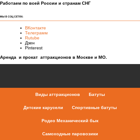
Работаем по всей России и странам СНГ
МЫ В СОЦ СЕТЯХ:
ВКонтакте
Телеграмм
Rutube
Дзен
Pinterest
Аренда и прокат аттракционов в Москве и МО.
Виды аттракционов
Батуты
Детские карусели
Спортивные батуты
Родео Механический бык
Самоходные паровозики