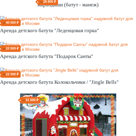
18 000 ₽
от
Дисней манеж (батут)
18 000 ₽
от
Аренда детского батута "Принцессы Диснея"
28 800 ₽
от
Карандаши (батут - манеж)
40 500 ₽
от
Аренда детского батута "Леденцовая горка"
22 500 ₽
от
Аренда детского батута "Подарок Санты"
22 500 ₽
от