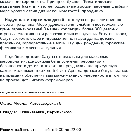
КОНТАКТЫ:
Аренда и прокат аттракционов в Москве и МО.
+7(905)501-54-22
Оперативно ответим на все Ваши вопросы посредством мессенджеров:
Telegram
info@sapozhkovoleg.ru
info@es911.ru
В нашем ассортименте есть так же огромное количество
тематических
надувных батутов и горок
на ваш выбор. Они
отлично впишутся в любую тематическую вечеринку и создадут
на
детском празднике
и дне рождения атмосферу подводного
царства или веселых автогонок, африканских джунглей или
сказочного королевства Принцесс Диснея.
Тематические
надувные батуты
- это неподдельные эмоции, веселые улыбки и
море удовольствия для маленьких гостей
праздника
.
Надувные и горки для детей
- это лучшее развлечение на
любом празднике! Море удовольствия, улыбки и восторженные
крики гарантированы! В нашей коллекции более 300 детских
игровых, спортивных и развлекательных надувных батутов, горок,
батутных комплексов и игровых зон для аренды на детские