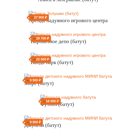
11 700 ₽
от
Веселый художник (батут)
18 000 ₽
от
Алиса в Зазеркалье (батут)
27 900 ₽
от
Аренда надувного игрового центра
29 700 ₽
от
Паровозное депо (батут)
22 500 ₽
от
Панда парк (батут)
9 900 ₽
от
Море (батут)
18 000 ₽
от