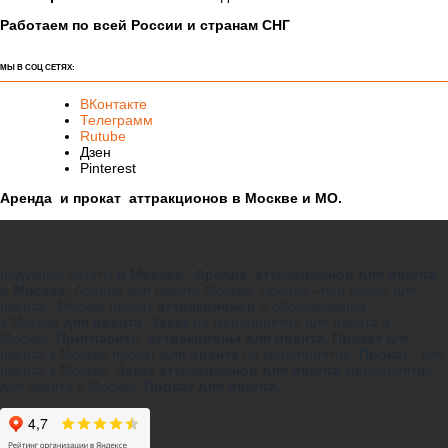
праздники, корпоративные Family Day, дни рождения, городские
фестивали и массовые гуляния.
Подобные детские батуты отпимальны для массовых
мероприятий, где должны быть усилены требования к
безопасности детей, а так же на праздниках, где присутсвуют
самые маленькие гости до 5-6 лет. Аренда детского батута-манеж
на праздник обеспечит вам максимальную уверенность в том, что
не произойдет никаких форсмажоров.
АРЕНДА И ПРОКАТ АТТРАКЦИОНОВ В МОСКВЕ И МО.
Офис: Москва, Автозаводская 5
Склад: МО Ивантеевка Дзержинского 1
Режим работы:
пн. — сб. с 9:00 до 22:00
Работаем по всей России и странам СНГ
МЫ В СОЦ СЕТЯХ:
ВКонтакте
Телеграмм
Rutube