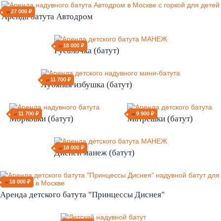
Футбол (батут)
9 900 ₽
от
Джунгли (батут)
27 000 ₽
от
Аренда батута Автодром
18 000 ₽
от
Русалочка (батут)
11 700 ₽
от
Лубяная избушка (батут)
11 700 ₽
от
Морковки (батут)
9 900 ₽
от
Матрешки (батут)