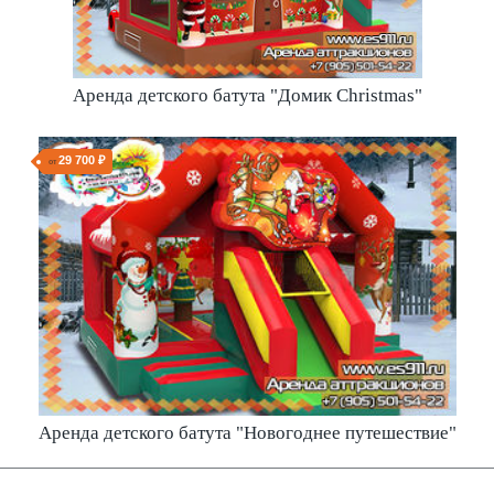
Аренда детского батута Колокольчики / "Jingle Bells"
31 500 ₽
от
Аренда детского батута "Домик Сhristmas"
29 700 ₽
от