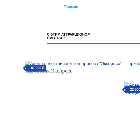
Telegram
С ЭТИМ АТТРАКЦИОНОМ
СМОТРЯТ:
81 000 ₽
от
Паровозик Экспресс
22 50
от
Панда 