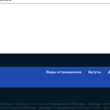
Виды аттракционов
Батуты
Д
Аренда
надувные батуты и
аттракционы в Москве
,
Аренда аттр
аттракционов
Москва
,
Аренда аттракционы
в Москве и МО, Мос