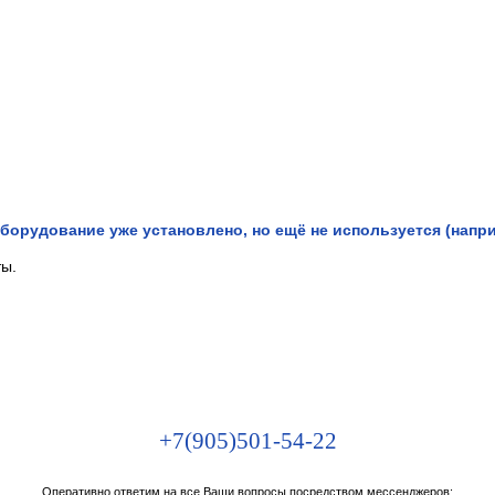
борудование уже установлено, но ещё не используется (напри
ты.
+7(905)501-54-22
Оперативно ответим на все Ваши вопросы посредством мессенджеров: