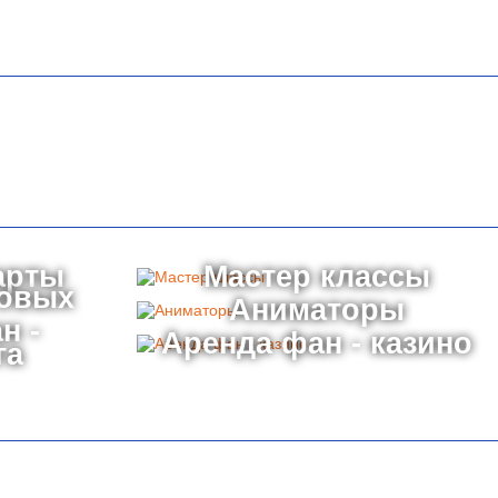
арты
Мастер классы
товых
Аниматоры
н -
Аренда фан - казино
га