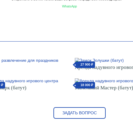
WhatsApp
27 900 ₽
от
Аренда надувного игровог
0 ₽
18 000 ₽
от
парк (батут)
Маленький Мастер (батут
ЗАДАТЬ ВОПРОС