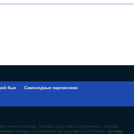
кий бык
Самоходные паровозики
ы
для ивента Москва, Аренда «под ключ» для ивента, Аренда
 ивента
Аренда на мероприятие для ивента в Москве,
Аренда