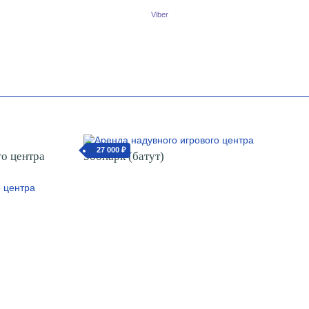
Viber
27 000 ₽
от
о центра
Зоопарк (батут)
)