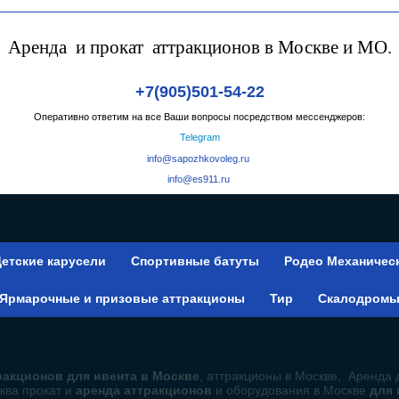
Аренда и прокат аттракционов в Москве и МО.
+7(905)501-54-22
Оперативно ответим на все Ваши вопросы посредством мессенджеров:
Telegram
info@sapozhkovoleg.ru
info@es911.ru
етские карусели
Спортивные батуты
Родео Механичес
Ярмарочные и призовые аттракционы
Тир
Скалодром
акционов для ивента в Москве
, аттракционы в Москве, Аренда 
ква прокат и
аренда аттракционов
и оборудования в Москве
для