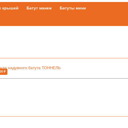
с крышей
Батут манеж
Батуты мини
00 ₽