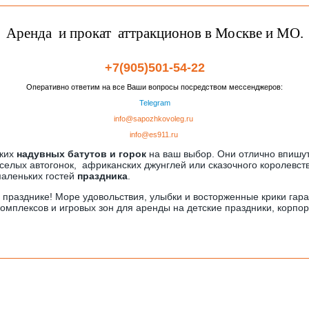
Аренда и прокат аттракционов в Москве и МО.
+7(905)501-54-22
Оперативно ответим на все Ваши вопросы посредством мессенджеров:
Telegram
info@sapozhkovoleg.ru
info@es911.ru
ских
надувных батутов и горок
на ваш выбор. Они отлично впишут
елых автогонок, африканских джунглей или сказочного королевст
маленьких гостей
праздника
.
 празднике! Море удовольствия, улыбки и восторженные крики гара
комплексов и игровых зон для аренды на детские праздники, корпо