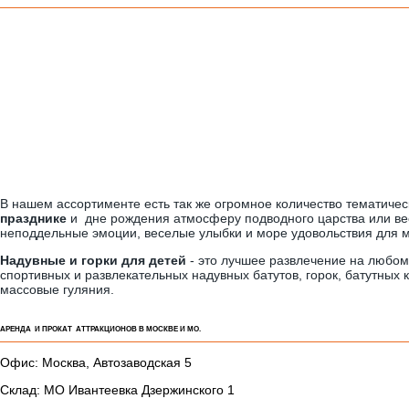
В нашем ассортименте есть так же огромное количество тематиче
празднике
и дне рождения атмосферу подводного царства или вес
неподдельные эмоции, веселые улыбки и море удовольствия для 
Надувные и горки для детей
- это лучшее развлечение на любом
спортивных и развлекательных надувных батутов, горок, батутных 
массовые гуляния.
АРЕНДА И ПРОКАТ АТТРАКЦИОНОВ В МОСКВЕ И МО.
Офис: Москва, Автозаводская 5
Склад: МО Ивантеевка Дзержинского 1