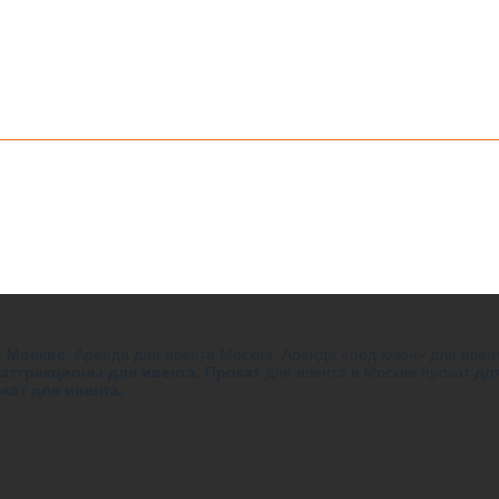
в Москве
, Аренда для ивента Москва, Аренда «под ключ» для иве
аттракционы для ивента,
Прокат
для ивента в Москве прокат
дл
кат для ивента.