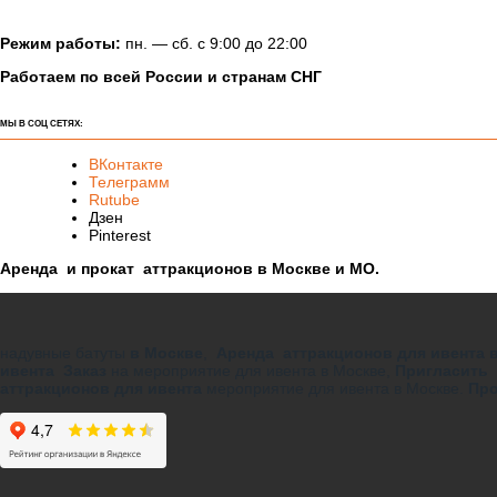
Режим работы:
пн. — сб. с 9:00 до 22:00
Работаем по всей России и странам СНГ
МЫ В СОЦ СЕТЯХ:
ВКонтакте
Телеграмм
Rutube
Дзен
Pinterest
Аренда и прокат аттракционов в Москве и МО.
надувные батуты
в Москве
,
Аренда аттракционов для ивента 
ивента Заказ
на мероприятие для ивента в Москве,
Пригласить 
аттракционов для ивента
мероприятие для ивента в Москве.
Про