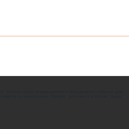
нта, Москва прокат
аттракционов
и оборудования в Москве
для
я ивента
на мероприятие.
Прокат
для ивента в Москве,
Заказ