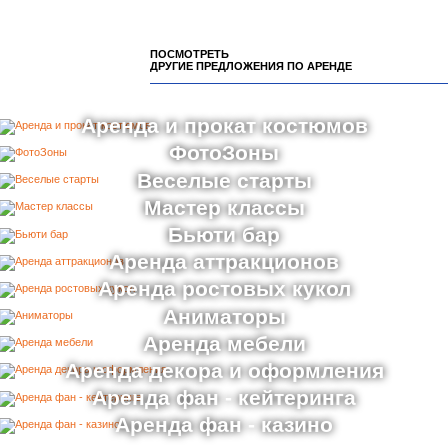
ПОСМОТРЕТЬ
ДРУГИЕ ПРЕДЛОЖЕНИЯ ПО АРЕНДЕ
Аренда и прокат костюмов
ФотоЗоны
Веселые старты
Мастер классы
Бьюти бар
Аренда аттракционов
Аренда ростовых кукол
Аниматоры
Аренда мебели
Аренда декора и оформления
Аренда фан - кейтеринга
Аренда фан - казино