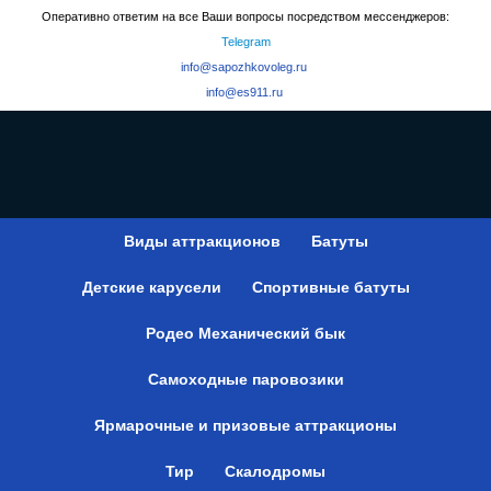
Оперативно ответим на все Ваши вопросы посредством мессенджеров:
Telegram
info@sapozhkovoleg.ru
info@es911.ru
Виды аттракционов
Батуты
Детские карусели
Спортивные батуты
Родео Механический бык
Самоходные паровозики
Ярмарочные и призовые аттракционы
Тир
Скалодромы