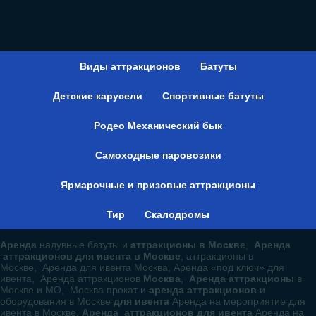
Виды аттракционов
Батуты
Детские карусели
Спортивные батуты
Родео Механический бык
Самоходные паровозики
Ярмарочные и призовые аттракционы
Тир
Скалодромы
Аренда
надувные батуты и
аттракционы в Москве
,
Аренда
аттракционов для ивента в Москве
, аттракционы в
Москве, Аренда для ивента Москва, Аренда «под ключ» для
ивента, Аренда аттракционов
Москва
,
Аренда аттракционы
в
Москве и МО, Москва прокат и
аренда аттракционов
и
оборудования в Москве
для ивента
Аренда на мероприятие для
ивента в Москве,
Аренда аттракционов для ивента
Аренда на