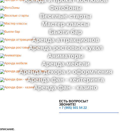
Аренда и прокат костюмов
ФотоЗоны
Веселые старты
Мастер классы
Бьюти бар
Аренда аттракционов
Аренда ростовых кукол
Аниматоры
Аренда мебели
Аренда декора и оформления
Аренда фан - кейтеринга
Аренда фан - казино
ЕСТЬ ВОПРОСЫ?
ЗВОНИТЕ!
+ 7 (905) 501 54 22
ОПИСАНИЕ: