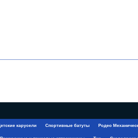
етские карусели
Спортивные батуты
Родео Механичес