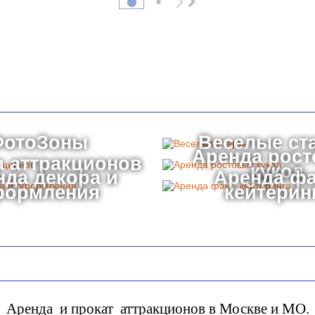
ФотоЗоны
Веселые ст
Аренда рос
 аттракционов
кукол
нда декора и
Аренда фа
формления
кейтерин
Аренда и прокат аттракционов в Москве и МО.