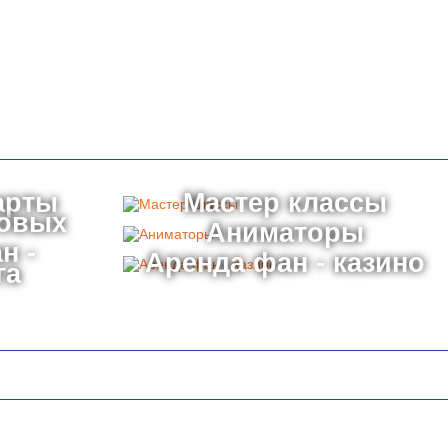
арты
Мастер классы
товых
Аниматоры
н -
Аренда фан - казино
га