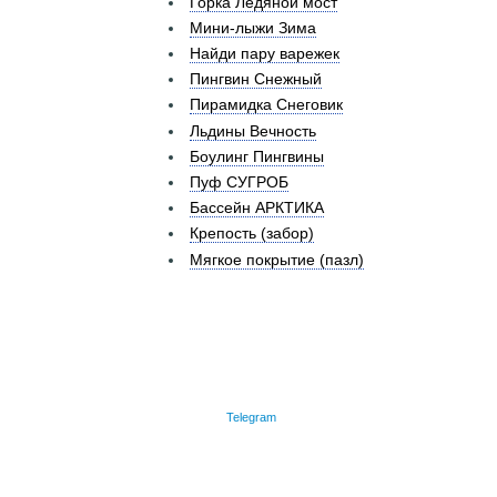
Горка Ледяной мост
Мини-лыжи Зима
Найди пару варежек
Пингвин Снежный
Пирамидка Снеговик
Льдины Вечность
Боулинг Пингвины
Пуф СУГРОБ
Бассейн АРКТИКА
Крепость (забор)
Мягкое покрытие (пазл)
Telegram