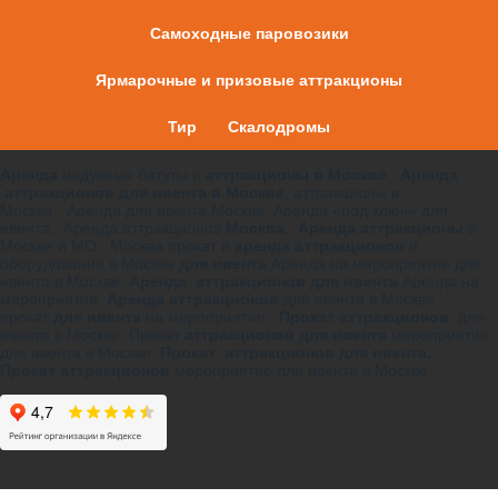
Самоходные паровозики
Ярмарочные и призовые аттракционы
Тир
Скалодромы
Аренда
надувные батуты и
аттракционы в Москве
,
Аренда
аттракционов для ивента в Москве
, аттракционы в
Москве, Аренда для ивента Москва, Аренда «под ключ» для
ивента, Аренда аттракционов
Москва
,
Аренда аттракционы
в
Москве и МО, Москва прокат и
аренда аттракционов
и
оборудования в Москве
для ивента
Аренда на мероприятие для
ивента в Москве,
Аренда аттракционов для ивента
Аренда на
мероприятие
Аренда аттракционов
для ивента в Москве
прокат
для ивента
на мероприятие.
Прокат аттракционов
для
ивента в Москве Прокат
аттракционов для ивента
мероприятие
для ивента в Москве.
Прокат аттракционов для ивента.
Прокат аттракционов
мероприятие для ивента в Москве