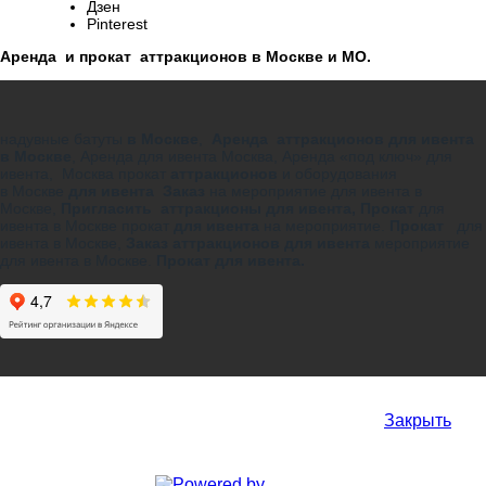
Дзен
Pinterest
Аренда и прокат аттракционов в Москве и МО.
надувные батуты
в Москве
,
Аренда аттракционов для ивента
в Москве
, Аренда для ивента Москва, Аренда «под ключ» для
ивента, Москва прокат
аттракционов
и оборудования
в Москве
для ивента Заказ
на мероприятие для ивента в
Москве,
Пригласить аттракционы для ивента,
Прокат
для
ивента в Москве прокат
для ивента
на мероприятие.
Прокат
для
ивента в Москве,
Заказ аттракционов для ивента
мероприятие
для ивента в Москве.
Прокат для ивента.
Закрыть