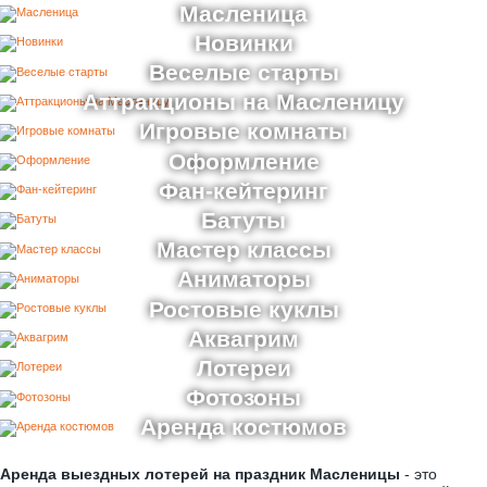
Масленица
Новинки
Веселые старты
Аттракционы на Масленицу
Веселые старты на День защиты детей
Игровые комнаты
Оформление
Фан-кейтеринг
Батуты
Мастер классы
Аниматоры
Ростовые куклы
Аквагрим
Лотереи
Фотозоны
Лотереи на Масленицу
Аренда костюмов
Аренда выездных лотерей на праздник Масленицы
- это