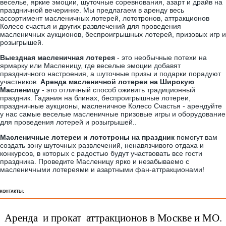
веселье, яркие эмоции, шуточные соревнования, азарт и драйв на
праздничной вечеринке. Мы предлагаем в аренду весь
ассортимент масленичных лотерей, лототронов, аттракционов
Колесо счастья и других развлечений для проведения
масленичных аукционов, беспроигрышных лотерей, призовых игр и
розыгрышей.
Выездная масленичная лотерея
- это необычные потехи на
ярмарку или Масленицу, где веселые эмоции добавят
праздничного настроения, а шуточные призы и подарки порадуют
участников.
Аренда масленичной лотереи на Широкую
Масленицу
- это отличный способ оживить традиционный
праздник. Гадания на блинах, беспроигрышные лотереи,
праздничные аукционы, масленичное Колесо Счастья - арендуйте
у нас самые веселые масленичные призовые игры и оборудование
для проведения лотерей и розыгрышей..
Масленичные лотереи и лототроны на праздник
помогут вам
создать зону шуточных развлечений, ненавязчивого отдаха и
конкурсов, в которых с радостью будут участвовать все гости
праздника. Проведите Масленицу ярко и незабываемо с
масленичными лотереями и азартными фан-аттракционами!
КОНТАКТЫ:
Аренда и прокат аттракционов в Москве и МО.