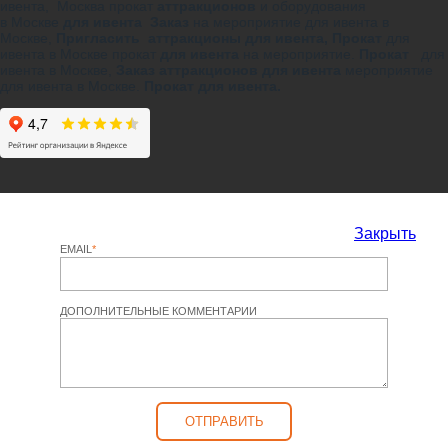
ивента, Москва прокат
аттракционов
и оборудования
в Москве
для ивента Заказ
на мероприятие для ивента в
Москве,
Пригласить аттракционы для ивента,
Прокат
для
ивента в Москве прокат
для ивента
на мероприятие.
Прокат
для
ивента в Москве,
Заказ аттракционов для ивента
мероприятие
для ивента в Москве.
Прокат для ивента.
Закрыть
EMAIL
*
ДОПОЛНИТЕЛЬНЫЕ КОММЕНТАРИИ