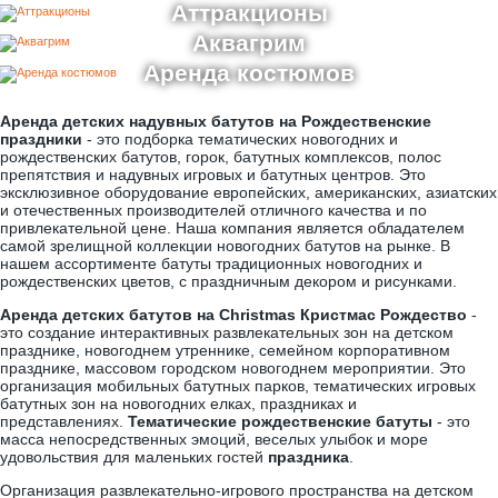
Аттракционы
Аквагрим
Аренда костюмов
Аренда детских надувных батутов на Рождественские
праздники
- это подборка тематических новогодних и
рождественских батутов, горок, батутных комплексов, полос
препятствия и надувных игровых и батутных центров. Это
эксклюзивное оборудование европейских, американских, азиатских
и отечественных производителей отличного качества и по
привлекательной цене. Наша компания является обладателем
самой зрелищной коллекции новогодних батутов на рынке. В
нашем ассортименте батуты традиционных новогодних и
рождественских цветов, с праздничным декором и рисунками.
Аренда детских батутов на Christmas Кристмас Рождество
-
это создание интерактивных развлекательных зон на детском
празднике, новогоднем утреннике, семейном корпоративном
празднике, массовом городском новогоднем мероприятии. Это
организация мобильных батутных парков, тематических игровых
батутных зон на новогодних елках, праздниках и
представлениях.
Тематические рождественские батуты
- это
масса непосредственных эмоций, веселых улыбок и море
удовольствия для маленьких гостей
праздника
.
Организация развлекательно-игрового пространства на детском