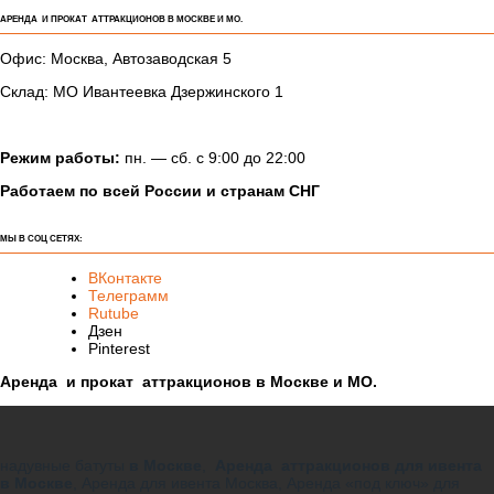
АРЕНДА И ПРОКАТ АТТРАКЦИОНОВ В МОСКВЕ И МО.
Офис: Москва, Автозаводская 5
Склад: МО Ивантеевка Дзержинского 1
Режим работы:
пн. — сб. с 9:00 до 22:00
Работаем по всей России и странам СНГ
МЫ В СОЦ СЕТЯХ:
ВКонтакте
Телеграмм
Rutube
Дзен
Pinterest
Аренда и прокат аттракционов в Москве и МО.
надувные батуты
в Москве
,
Аренда аттракционов для ивента
в Москве
, Аренда для ивента Москва, Аренда «под ключ» для