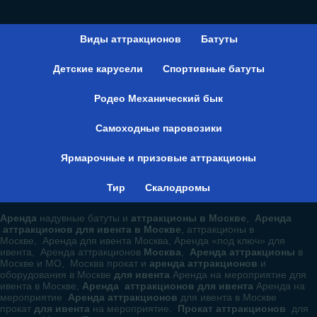
Виды аттракционов
Батуты
Детские карусели
Спортивные батуты
Родео Механический бык
Самоходные паровозики
Ярмарочные и призовые аттракционы
Тир
Скалодромы
Аренда
надувные батуты и
аттракционы в Москве
,
Аренда
аттракционов для ивента в Москве
, аттракционы в
Москве, Аренда для ивента Москва, Аренда «под ключ» для
ивента, Аренда аттракционов
Москва
,
Аренда аттракционы
в
Москве и МО, Москва прокат и
аренда аттракционов
и
оборудования в Москве
для ивента
Аренда на мероприятие для
ивента в Москве,
Аренда аттракционов для ивента
Аренда на
мероприятие
Аренда аттракционов
для ивента в Москве
прокат
для ивента
на мероприятие.
Прокат аттракционов
для