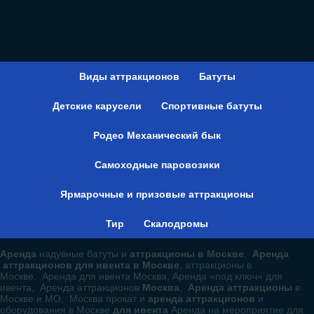
Виды аттракционов
Батуты
Детские карусели
Спортивные батуты
Родео Механический бык
Самоходные паровозики
Ярмарочные и призовые аттракционы
Тир
Скалодромы
Аренда
надувные батуты и
аттракционы в Москве
,
Аренда
аттракционов для ивента в Москве
, аттракционы в
Москве, Аренда для ивента Москва, Аренда «под ключ» для
ивента, Аренда аттракционов
Москва
,
Аренда аттракционы
в
Москве и МО, Москва прокат и
аренда аттракционов
и
оборудования в Москве
для ивента
Аренда на мероприятие для