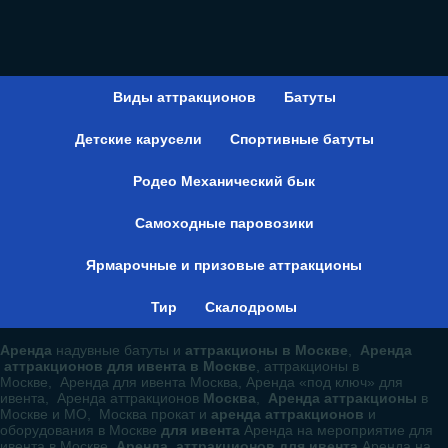
Виды аттракционов
Батуты
Детские карусели
Спортивные батуты
Родео Механический бык
Самоходные паровозики
Ярмарочные и призовые аттракционы
Тир
Скалодромы
Аренда
надувные батуты и
аттракционы в Москве
,
Аренда
аттракционов для ивента в Москве
, аттракционы в
Москве, Аренда для ивента Москва, Аренда «под ключ» для
ивента, Аренда аттракционов
Москва
,
Аренда аттракционы
в
Москве и МО, Москва прокат и
аренда аттракционов
и
оборудования в Москве
для ивента
Аренда на мероприятие для
ивента в Москве,
Аренда аттракционов для ивента
Аренда на