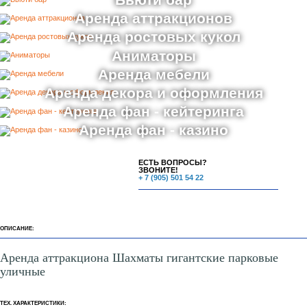
Бьюти бар
Аренда аттракционов
Аренда ростовых кукол
Аниматоры
Аренда мебели
Аренда декора и оформления
Аренда фан - кейтеринга
Аренда фан - казино
ЕСТЬ ВОПРОСЫ?
ЗВОНИТЕ!
+ 7 (905) 501 54 22
ОПИСАНИЕ:
Аренда аттракциона Шахматы гигантские парковые
уличные
ТЕХ. ХАРАКТЕРИСТИКИ: