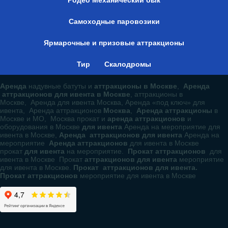
Детские карусели
Спортивные батуты
Родео Механический бык
Самоходные паровозики
Ярмарочные и призовые аттракционы
Тир
Скалодромы
Аренда
надувные батуты и
аттракционы в Москве
,
Аренда
аттракционов для ивента в Москве
, аттракционы в
Москве, Аренда для ивента Москва, Аренда «под ключ» для
ивента, Аренда аттракционов
Москва
,
Аренда аттракционы
в
Москве и МО, Москва прокат и
аренда аттракционов
и
оборудования в Москве
для ивента
Аренда на мероприятие для
ивента в Москве,
Аренда аттракционов для ивента
Аренда на
мероприятие
Аренда аттракционов
для ивента в Москве
прокат
для ивента
на мероприятие.
Прокат аттракционов
для
ивента в Москве Прокат
аттракционов для ивента
мероприятие
для ивента в Москве.
Прокат аттракционов для ивента.
Прокат аттракционов
мероприятие для ивента в Москве
Sign in