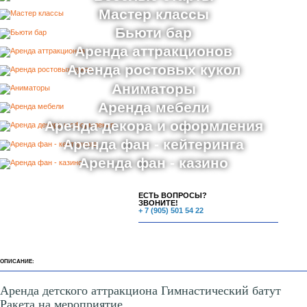
Мастер классы
Бьюти бар
Аренда аттракционов
Аренда ростовых кукол
Аниматоры
Аренда мебели
Аренда декора и оформления
Аренда фан - кейтеринга
Аренда фан - казино
ЕСТЬ ВОПРОСЫ?
ЗВОНИТЕ!
+ 7 (905) 501 54 22
ОПИСАНИЕ:
Аренда детского аттракциона Гимнастический батут
Ракета на мероприятие