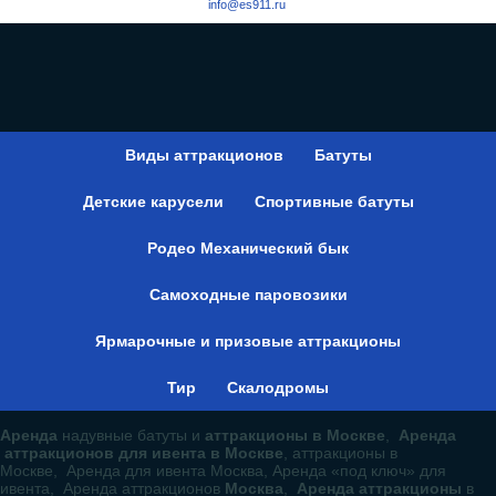
info@es911.ru
Виды аттракционов
Батуты
Детские карусели
Спортивные батуты
Родео Механический бык
Самоходные паровозики
Ярмарочные и призовые аттракционы
Тир
Скалодромы
Аренда
надувные батуты и
аттракционы в Москве
,
Аренда
аттракционов для ивента в Москве
, аттракционы в
Москве, Аренда для ивента Москва, Аренда «под ключ» для
ивента, Аренда аттракционов
Москва
,
Аренда аттракционы
в