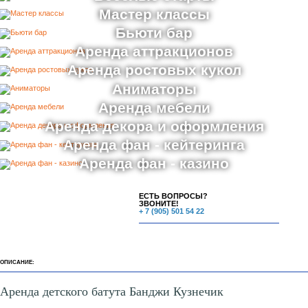
Мастер классы
Бьюти бар
Аренда аттракционов
Аренда ростовых кукол
Аниматоры
Аренда мебели
Аренда декора и оформления
Аренда фан - кейтеринга
Аренда фан - казино
ЕСТЬ ВОПРОСЫ?
ЗВОНИТЕ!
+ 7 (905) 501 54 22
ОПИСАНИЕ:
Аренда детского батута Банджи Кузнечик