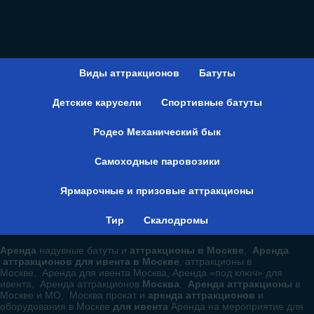
Виды аттракционов
Батуты
Детские карусели
Спортивные батуты
Родео Механический бык
Самоходные паровозики
Ярмарочные и призовые аттракционы
Тир
Скалодромы
Аренда
надувные батуты и
аттракционы в Москве
,
Аренда
аттракционов для ивента в Москве
, аттракционы в
Москве, Аренда для ивента Москва, Аренда «под ключ» для
ивента, Аренда аттракционов
Москва
,
Аренда аттракционы
в
Москве и МО, Москва прокат и
аренда аттракционов
и
оборудования в Москве
для ивента
Аренда на мероприятие для