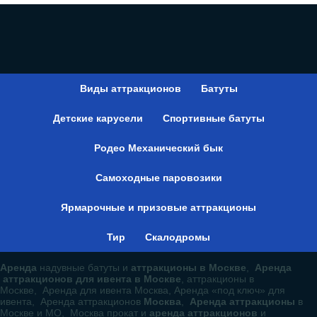
Виды аттракционов
Батуты
Детские карусели
Спортивные батуты
Родео Механический бык
Самоходные паровозики
Ярмарочные и призовые аттракционы
Тир
Скалодромы
Аренда
надувные батуты и
аттракционы в Москве
,
Аренда
аттракционов для ивента в Москве
, аттракционы в
Москве, Аренда для ивента Москва, Аренда «под ключ» для
ивента, Аренда аттракционов
Москва
,
Аренда аттракционы
в
Москве и МО, Москва прокат и
аренда аттракционов
и