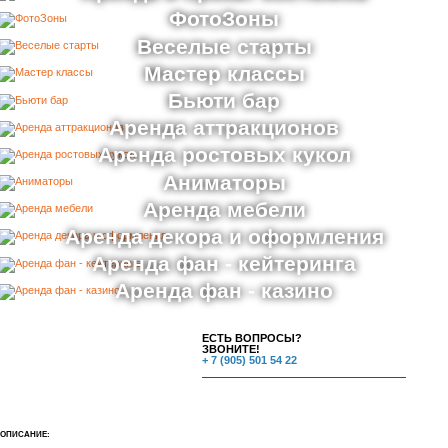
ФотоЗоны
Веселые старты
Мастер классы
Бьюти бар
Аренда аттракционов
Аренда ростовых кукол
Аниматоры
Аренда мебели
Аренда декора и оформления
Аренда фан - кейтеринга
Аренда фан - казино
ЕСТЬ ВОПРОСЫ?
ЗВОНИТЕ!
+ 7 (905) 501 54 22
ОПИСАНИЕ: