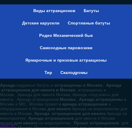
Виды аттракционов
Батуты
Детские карусели
Спортивные батуты
Родео Механический бык
Самоходные паровозики
Ярмарочные и призовые аттракционы
Тир
Скалодромы
Аренда
надувные батуты и
аттракционы в Москве
,
Аренда
аттракционов для ивента в Москве
, аттракционы в
Москве, Аренда для ивента Москва, Аренда «под ключ» для
ивента, Аренда аттракционов
Москва
,
Аренда аттракционы
в
Москве и МО, Москва прокат и
аренда аттракционов
и
оборудования в Москве
для ивента
Аренда на мероприятие для
ивента в Москве,
Аренда аттракционов для ивента
Аренда на
мероприятие
Аренда аттракционов
для ивента в Москве
прокат
для ивента
на мероприятие.
Прокат аттракционов
для
Sign in
ивента в Москве Прокат
аттракционов для ивента
мероприятие