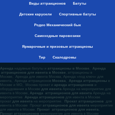
Виды аттракционов
Батуты
Детские карусели
Спортивные батуты
Родео Механический бык
Самоходные паровозики
Ярмарочные и призовые аттракционы
Тир
Скалодромы
Аренда
надувные батуты и
аттракционы в Москве
,
Аренда
аттракционов для ивента в Москве
, аттракционы в
Москве, Аренда для ивента Москва, Аренда «под ключ» для
ивента, Аренда аттракционов
Москва
,
Аренда аттракционы
в
Москве и МО, Москва прокат и
аренда аттракционов
и
оборудования в Москве
для ивента
Аренда на мероприятие для
ивента в Москве,
Аренда аттракционов для ивента
Аренда на
мероприятие
Аренда аттракционов
для ивента в Москве
прокат
для ивента
на мероприятие.
Прокат аттракционов
для
ивента в Москве Прокат
аттракционов для ивента
мероприятие
для ивента в Москве.
Прокат аттракционов для ивента.
Прокат аттракционов
мероприятие для ивента в Москве