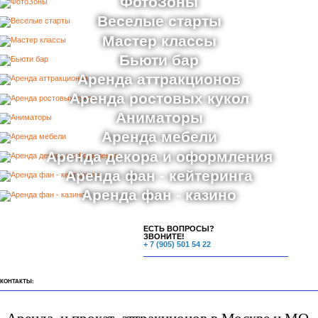
ФотоЗоны
Веселые старты
Мастер классы
Бьюти бар
Аренда аттракционов
Аренда ростовых кукол
Аниматоры
Аренда мебели
Аренда декора и оформления
Аренда фан - кейтеринга
Аренда фан - казино
ЕСТЬ ВОПРОСЫ?
ЗВОНИТЕ!
+ 7 (905) 501 54 22
КОНТАКТЫ: