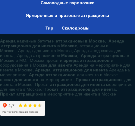
Самоходные паровозики
Ярмарочные и призовые аттракционы
Тир
Скалодромы
Аренда
надувные батуты и
аттракционы в Москве
,
Аренда
аттракционов для ивента в Москве
, аттракционы в
Москве, Аренда для ивента Москва, Аренда «под ключ» для
ивента, Аренда аттракционов
Москва
,
Аренда аттракционы
в
Москве и МО, Москва прокат и
аренда аттракционов
и
оборудования в Москве
для ивента
Аренда на мероприятие для
ивента в Москве,
Аренда аттракционов для ивента
Аренда на
мероприятие
Аренда аттракционов
для ивента в Москве
прокат
для ивента
на мероприятие.
Прокат аттракционов
для
ивента в Москве Прокат
аттракционов для ивента
мероприятие
для ивента в Москве.
Прокат аттракционов для ивента.
Прокат аттракционов
мероприятие для ивента в Москве