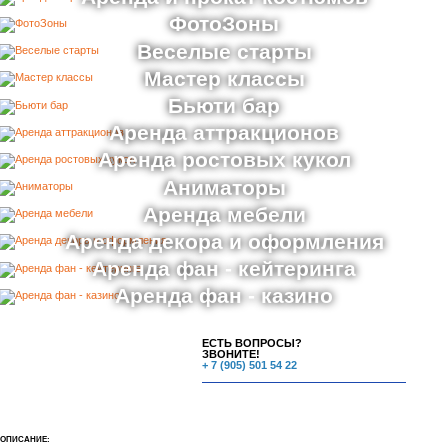
ФотоЗоны
Веселые старты
Мастер классы
Бьюти бар
Аренда аттракционов
Аренда ростовых кукол
Аниматоры
Аренда мебели
Аренда декора и оформления
Аренда фан - кейтеринга
Аренда фан - казино
ЕСТЬ ВОПРОСЫ?
ЗВОНИТЕ!
+ 7 (905) 501 54 22
ОПИСАНИЕ: