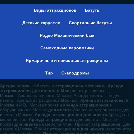
Виды аттракционов
Батуты
Детские карусели
Спортивные батуты
Родео Механический бык
Самоходные паровозики
Ярмарочные и призовые аттракционы
Тир
Скалодромы
Аренда
надувные батуты и
аттракционы в Москве
,
Аренда
аттракционов для ивента в Москве
, аттракционы в
Москве, Аренда для ивента Москва, Аренда «под ключ» для
ивента, Аренда аттракционов
Москва
,
Аренда аттракционы
в
Москве и МО, Москва прокат и
аренда аттракционов
и
оборудования в Москве
для ивента
Аренда на мероприятие для
ивента в Москве,
Аренда аттракционов для ивента
Аренда на
мероприятие
Аренда аттракционов
для ивента в Москве
прокат
для ивента
на мероприятие.
Прокат аттракционов
для
ивента в Москве Прокат
аттракционов для ивента
мероприятие
для ивента в Москве.
Прокат аттракционов для ивента.