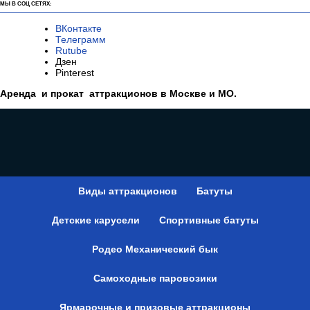
МЫ В СОЦ СЕТЯХ:
ВКонтакте
Телеграмм
Rutube
Дзен
Pinterest
Аренда и прокат аттракционов в Москве и МО.
Виды аттракционов
Батуты
Детские карусели
Спортивные батуты
Родео Механический бык
Самоходные паровозики
Ярмарочные и призовые аттракционы