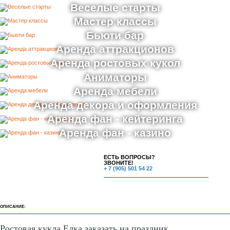
Веселые старты
Мастер классы
Бьюти бар
Аренда аттракционов
Аренда ростовых кукол
Аниматоры
Аренда мебели
Аренда декора и оформления
Аренда фан - кейтеринга
Аренда фан - казино
ЕСТЬ ВОПРОСЫ?
ЗВОНИТЕ!
+ 7 (905) 501 54 22
ОПИСАНИЕ:
Ростовая кукла Елка заказать на праздник