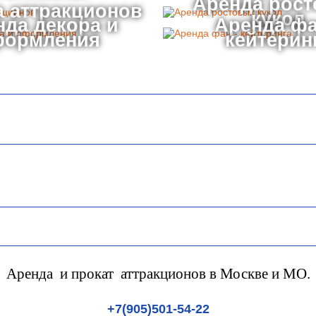
Аренда рос
 аттракционов
кукол
нда декора и
Аренда фа
формления
кейтерин
Аренда и прокат аттракционов в Москве и МО.
+7(905)501-54-22