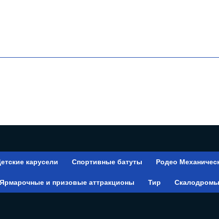
етские карусели
Спортивные батуты
Родео Механичес
Ярмарочные и призовые аттракционы
Тир
Скалодром