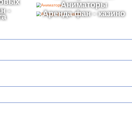
товых
Аниматоры
н -
Аренда фан - казино
га