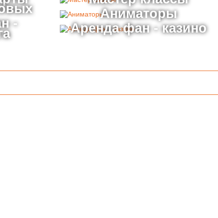
товых
Аниматоры
н -
Аренда фан - казино
га