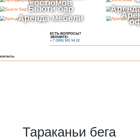
костюмов
Бьюти бар
Аренда
Аре
Аренда мебели
о
ЕСТЬ ВОПРОСЫ?
ЗВОНИТЕ!
+ 7 (905) 501 54 22
КОНТАКТЫ:
Тараканьи бега