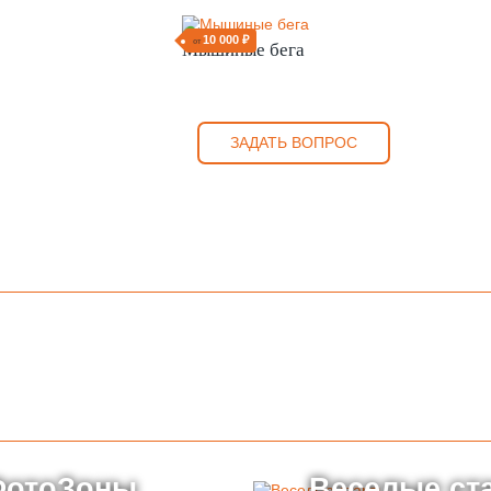
10 000 ₽
от
Мышиные бега
ЗАДАТЬ ВОПРОС
ФотоЗоны
Веселые ст