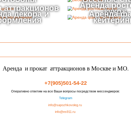
Аренда рос
 аттракционов
кукол
нда декора и
Аренда фа
формления
кейтерин
Аренда и прокат аттракционов в Москве и МО.
+7(905)501-54-22
Оперативно ответим на все Ваши вопросы посредством мессенджеров:
Telegram
info@sapozhkovoleg.ru
info@es911.ru