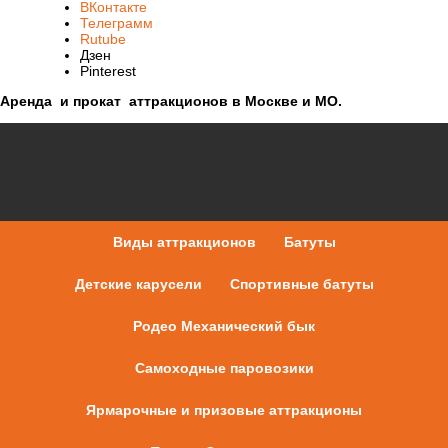
ВКонтакте
Телеграмм
Rutube
Дзен
Pinterest
Аренда и прокат аттракционов в Москве и МО.
Виды аттракционов
Батуты
Детские карусели
Спортивные батуты
Родео Механический бык
Самоходные паровозики
Ярмарочные и призовые аттракционы