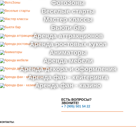
ФотоЗоны
Веселые старты
Мастер классы
Бьюти бар
Аренда аттракционов
Аренда ростовых кукол
Аниматоры
Аренда мебели
Аренда декора и оформления
Аренда фан - кейтеринга
Аренда фан - казино
ЕСТЬ ВОПРОСЫ?
ЗВОНИТЕ!
+ 7 (905) 501 54 22
КОНТАКТЫ: