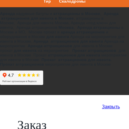
Тир
Скалодромы
Аренда
надувные батуты и
аттракционы в Москве
,
Аренда
аттракционов для ивента в Москве
, аттракционы в
Москве, Аренда для ивента Москва, Аренда «под ключ» для
ивента, Аренда аттракционов
Москва
,
Аренда аттракционы
в
Москве и МО, Москва прокат и
аренда аттракционов
и
оборудования в Москве
для ивента
Аренда на мероприятие для
ивента в Москве,
Аренда аттракционов для ивента
Аренда на
мероприятие
Аренда аттракционов
для ивента в Москве
прокат
для ивента
на мероприятие.
Прокат аттракционов
для
ивента в Москве Прокат
аттракционов для ивента
мероприятие
для ивента в Москве.
Прокат аттракционов для ивента.
Прокат аттракционов
мероприятие для ивента в Москве
Закрыть
Заказ