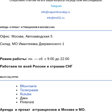
Оперативно ответим на все Ваши вопросы посредством мессенджеров:
Telegram
info@sapozhkovoleg.ru
info@es911.ru
АРЕНДА И ПРОКАТ АТТРАКЦИОНОВ В МОСКВЕ И МО.
Офис: Москва, Автозаводская 5
Склад: МО Ивантеевка Дзержинского 1
Режим работы:
пн. — сб. с 9:00 до 22:00
Работаем по всей России и странам СНГ
МЫ В СОЦ СЕТЯХ:
ВКонтакте
Телеграмм
Rutube
Дзен
Pinterest
Аренда и прокат аттракционов в Москве и МО.