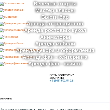
Веселые старты
Мастер классы
Бьюти бар
Аренда аттракционов
Аренда ростовых кукол
Аниматоры
Аренда мебели
Аренда декора и оформления
Аренда фан - кейтеринга
Аренда фан - казино
ЕСТЬ ВОПРОСЫ?
ЗВОНИТЕ!
+ 7 (905) 501 54 22
ОПИСАНИЕ:
Аренда надувного тента гжель на праздник