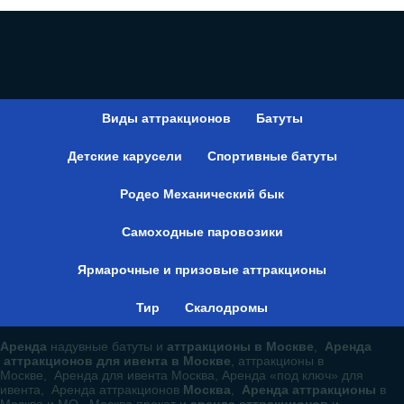
Виды аттракционов
Батуты
Детские карусели
Спортивные батуты
Родео Механический бык
Самоходные паровозики
Ярмарочные и призовые аттракционы
Тир
Скалодромы
Аренда
надувные батуты и
аттракционы в Москве
,
Аренда
аттракционов для ивента в Москве
, аттракционы в
Москве, Аренда для ивента Москва, Аренда «под ключ» для
ивента, Аренда аттракционов
Москва
,
Аренда аттракционы
в