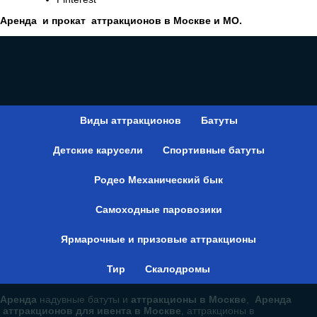
Аренда и прокат аттракционов в Москве и МО.
Виды аттракционов
Батуты
Детские карусели
Спортивные батуты
Родео Механический бык
Самоходные паровозики
Ярмарочные и призовые аттракционы
Тир
Скалодромы
Аренда
надувные батуты и
аттракционы в Москве
,
Аренда
аттракционов для ивента в Москве
, аттракционы в