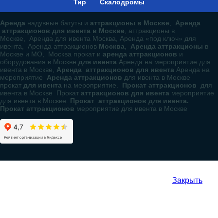
Тир
Скалодромы
Аренда
надувные батуты и
аттракционы в Москве
,
Аренда
аттракционов для ивента в Москве
, аттракционы в
Москве, Аренда для ивента Москва, Аренда «под ключ» для
ивента, Аренда аттракционов
Москва
,
Аренда аттракционы
в
Москве и МО, Москва прокат и
аренда аттракционов
и
оборудования в Москве
для ивента
Аренда на мероприятие для
ивента в Москве,
Аренда аттракционов для ивента
Аренда на
мероприятие
Аренда аттракционов
для ивента в Москве
прокат
для ивента
на мероприятие.
Прокат аттракционов
для
ивента в Москве Прокат
аттракционов для ивента
мероприятие
для ивента в Москве.
Прокат аттракционов для ивента.
Прокат аттракционов
мероприятие для ивента в Москве
Закрыть