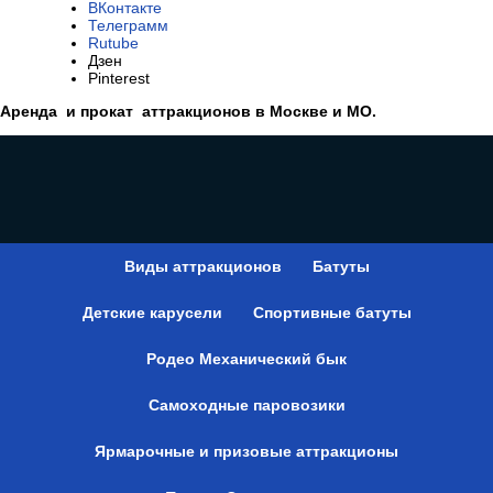
ВКонтакте
Телеграмм
Rutube
Дзен
Pinterest
Аренда и прокат аттракционов в Москве и МО.
Виды аттракционов
Батуты
Детские карусели
Спортивные батуты
Родео Механический бык
Самоходные паровозики
Ярмарочные и призовые аттракционы