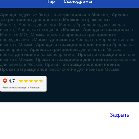
Тир
Скалодромы
Аренда
надувные батуты и
аттракционы в Москве
,
Аренда
аттракционов для ивента в Москве
, аттракционы в
Москве, Аренда для ивента Москва, Аренда «под ключ» для
ивента, Аренда аттракционов
Москва
,
Аренда аттракционы
в
Москве и МО, Москва прокат и
аренда аттракционов
и
оборудования в Москве
для ивента
Аренда на мероприятие для
ивента в Москве,
Аренда аттракционов для ивента
Аренда на
мероприятие
Аренда аттракционов
для ивента в Москве
прокат
для ивента
на мероприятие.
Прокат аттракционов
для
ивента в Москве Прокат
аттракционов для ивента
мероприятие
для ивента в Москве.
Прокат аттракционов для ивента.
Прокат аттракционов
мероприятие для ивента в Москве
Закрыть