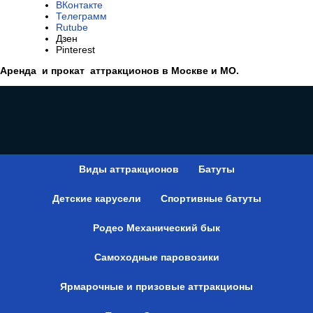
ВКонтакте
Телеграмм
Rutube
Дзен
Pinterest
Аренда и прокат аттракционов в Москве и МО.
Виды аттракционов
Батуты
Детские карусели
Спортивные батуты
Родео Механический бык
Самоходные паровозики
Ярмарочные и призовые аттракционы