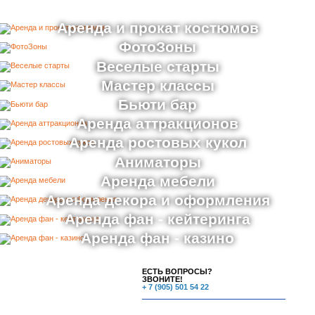
Аренда и прокат костюмов
ФотоЗоны
Веселые старты
Мастер классы
Бьюти бар
Аренда аттракционов
Аренда ростовых кукол
Аниматоры
Аренда мебели
Аренда декора и оформления
Аренда фан - кейтеринга
Аренда фан - казино
ЕСТЬ ВОПРОСЫ?
ЗВОНИТЕ!
+ 7 (905) 501 54 22