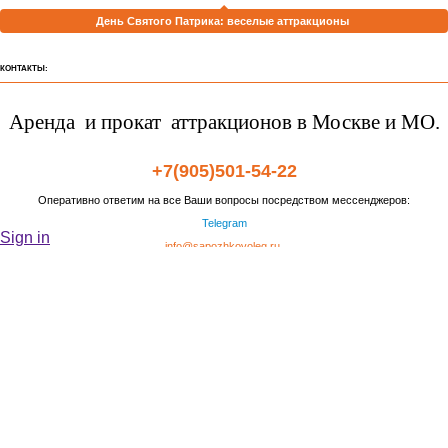
День Святого Патрика: веселые аттракционы
КОНТАКТЫ:
Аренда и прокат аттракционов в Москве и МО.
+7(905)501-54-22
Оперативно ответим на все Ваши вопросы посредством мессенджеров:
Telegram
Sign in
info@sapozhkovoleg.ru
info@es911.ru
АРЕНДА И ПРОКАТ АТТРАКЦИОНОВ В МОСКВЕ И МО.
Офис: Москва, Автозаводская 5
Склад: МО Ивантеевка Дзержинского 1
Режим работы:
пн. — сб. с 9:00 до 22:00