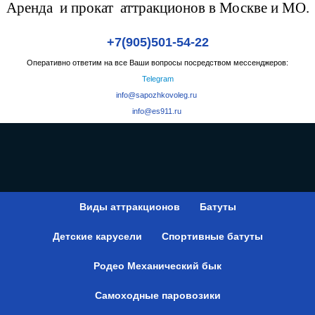
Аренда и прокат аттракционов в Москве и МО.
+7(905)501-54-22
Оперативно ответим на все Ваши вопросы посредством мессенджеров:
Telegram
info@sapozhkovoleg.ru
info@es911.ru
Виды аттракционов
Батуты
Детские карусели
Спортивные батуты
Родео Механический бык
Самоходные паровозики