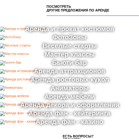
ПОСМОТРЕТЬ
ДРУГИЕ ПРЕДЛОЖЕНИЯ ПО АРЕНДЕ
Аренда и прокат костюмов
ФотоЗоны
Веселые старты
Мастер классы
Бьюти бар
Аренда аттракционов
Аренда ростовых кукол
Аниматоры
Аренда мебели
Аренда декора и оформления
Аренда фан - кейтеринга
Аренда фан - казино
ЕСТЬ ВОПРОСЫ?