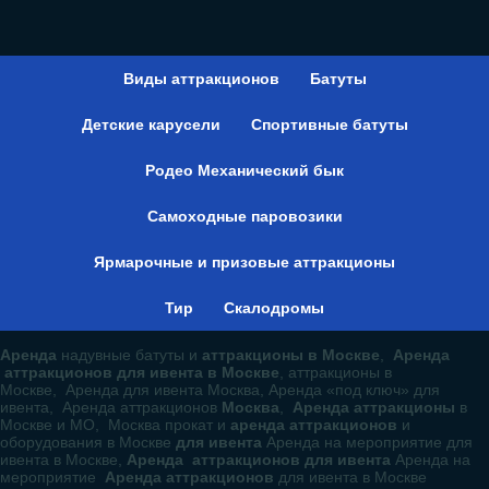
info@es911.ru
Виды аттракционов
Батуты
Детские карусели
Спортивные батуты
Родео Механический бык
Самоходные паровозики
Ярмарочные и призовые аттракционы
Тир
Скалодромы
Аренда
надувные батуты и
аттракционы в Москве
,
Аренда
аттракционов для ивента в Москве
, аттракционы в
Москве, Аренда для ивента Москва, Аренда «под ключ» для
ивента, Аренда аттракционов
Москва
,
Аренда аттракционы
в