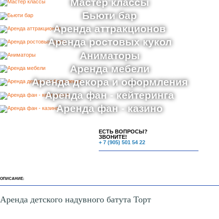
ФотоЗоны
Веселые старты
Мастер классы
Бьюти бар
Аренда аттракционов
Аренда ростовых кукол
Аниматоры
Аренда мебели
Аренда декора и оформления
Аренда фан - кейтеринга
Аренда фан - казино
ЕСТЬ ВОПРОСЫ?
ЗВОНИТЕ!
+ 7 (905) 501 54 22
ОПИСАНИЕ: