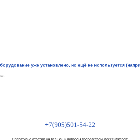
борудование уже установлено, но ещё не используется (напри
ты.
+7(905)501-54-22
Оперативно ответим на все Ваши вопросы посредством мессенджеров: