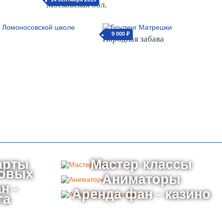
Московская обл.
9 000 ₽
от
Народная забава
арты
Мастер классы
товых
Аниматоры
н -
Аренда фан - казино
га