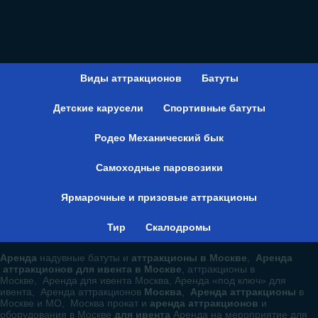
Виды аттракционов
Батуты
Детские карусели
Спортивные батуты
Родео Механический бык
Самоходные паровозики
Ярмарочные и призовые аттракционы
Тир
Скалодромы
Аренда
надувные батуты и
аттракционы в Москве
,
Аренда
аттракционов для ивента в Москве
, аттракционы в
Москве, Аренда для ивента Москва, Аренда «под ключ» для
ивента, Аренда аттракционов
Москва
,
Аренда аттракционы
в
Москве и МО, Москва прокат и
аренда аттракционов
и
оборудования в Москве
для ивента
Аренда на мероприятие для